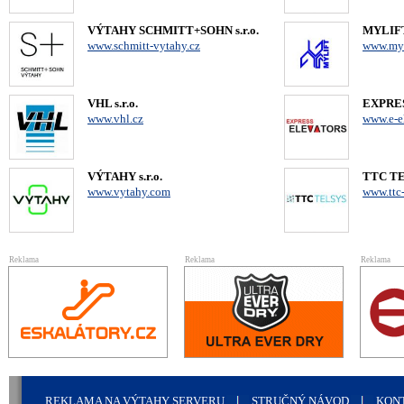
VÝTAHY SCHMITT+SOHN s.r.o.
MYLIFT 
www.schmitt-vytahy.cz
www.myl
VHL s.r.o.
EXPRES
www.vhl.cz
www.e-el
VÝTAHY s.r.o.
TTC TE
www.vytahy.com
www.ttc-
Reklama
Reklama
Reklama
REKLAMA NA VÝTAHY SERVERU
STRUČNÝ NÁVOD
KON