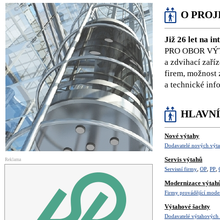
O PROJ
Již 26 let na in
PRO OBOR VÝ
a zdvihací zaří
firem, možnost 
a technické inf
HLAVNÍ
Nové výtahy
Dodavatelé nových výt
Servis výtahů
Reklama
,
,
,
Servisní firmy
OP
PP
Modernizace výtah
Firmy provádějící mode
Výtahové šachty
Dodavatelé výtahových 