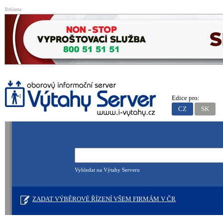
Reklama
Edice pro:
CZ
SK
Vyhledat na Výtahy Serveru
ZADAT VÝBĚROVÉ ŘÍZENÍ VŠEM FIRMÁM V ČR