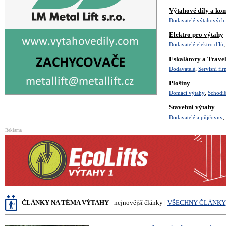
Výtahové díly a ko
Dodavatelé výtahových 
Elektro pro výtahy
Dodavatelé elektro dílů
Eskalátory a Trave
,
Dodavatelé
Servisní fi
Plošiny
,
Domácí výtahy
Schodiš
Stavební výtahy
,
Dodavatelé a půjčovny
Reklama
ČLÁNKY NA TÉMA VÝTAHY
- nejnovější články |
VŠECHNY ČLÁNKY