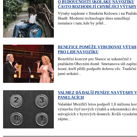
O BUDOUCNOSTI ŠKOLÁKŮ NA VOZÍKU
ČASTO ROZHODUJÍ CHYBĚJÍCÍ VÝTAHY
Výtahy najdeme v římském Koloseu i na Pražs
Hradě. Moderní technologie dnes umožňují
instalace i tam, kde by ještě...
BENEFICE POMŮŽE VYBUDOVAT VÝTAH
PRO LIDI NA VOZÍKU
Benefiční koncert pro Slunce se uskutečnil v
pražském Obecním domě. Smetanova síň zaplni
hosté, kteří přišli podpořit dobrou věc. Tradiční
jarní setkání...
VALMEZ DÁ DALŠÍ PENÍZE NA VÝTAHY 
PANELÁCÍCH
Valašské Meziříčí letos podpoří 1,6 milionu ko
výstavbu čtyř nových výtahů a rekonstrukci dv
stávajících v bytových domech. Kvůli vysoké
zájmu...