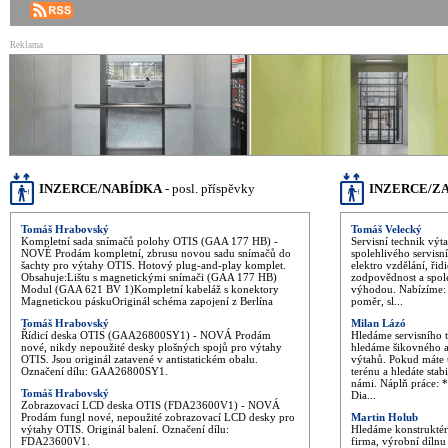
Reklama
INZERCE/NABÍDKA
- posl. příspěvky
INZERCE/Z
Tomáš Hrabovský
Tomáš Velecký
Kompletní sada snímačů polohy OTIS (GAA 177 HB) -
Servisní technik výt
NOVÉ Prodám kompletní, zbrusu novou sadu snímačů do
spolehlivého servisn
šachty pro výtahy OTIS. Hotový plug-and-play komplet.
elektro vzdělání, řid
Obsahuje: ​Lištu s magnetickými snímači (GAA 177 HB) ​
zodpovědnost a spol
Modul (GAA 621 BV 1) ​Kompletní kabeláž s konektory ​
výhodou. Nabízíme: s
Magnetickou pásku ​Originál schéma zapojení z Berlína
poměr, sl...
Tomáš Hrabovský
Milan Lázó
Řídicí deska OTIS (GAA26800SY1) - NOVÁ Prodám
Hledáme servisního 
nové, nikdy nepoužité desky plošných spojů pro výtahy
hledáme šikovného a 
OTIS. Jsou originál zatavené v antistatickém obalu.
výtahů. Pokud máte t
Označení dílu: GAA26800SY1.
terénu a hledáte stab
námi. Náplň práce: *
Tomáš Hrabovský
Dia...
Zobrazovací LCD deska OTIS (FDA23600V1) - NOVÁ
Prodám fungl nové, nepoužité zobrazovací LCD desky pro
Martin Holub
výtahy OTIS. Originál balení. Označení dílu:
Hledáme konstruktér
FDA23600V1.
firma, výrobní dílnu