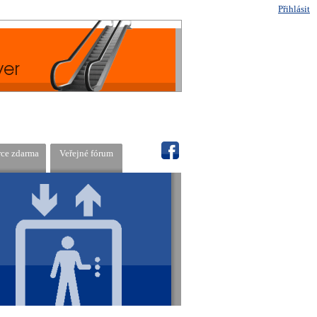
Přihlásit
rce zdarma
Veřejné fórum