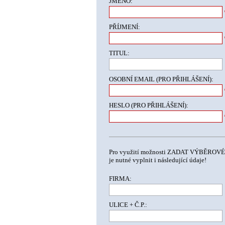
JMÉNO:
PŘÍJMENÍ:
TITUL:
OSOBNÍ EMAIL (PRO PŘIHLÁŠENÍ):
HESLO (PRO PŘIHLÁŠENÍ):
Pro využití možnosti ZADAT VÝBĚRO
je nutné vyplnit i následující údaje!
FIRMA:
ULICE + Č.P.: