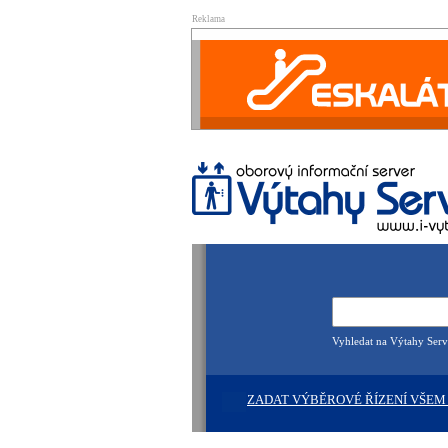
Reklama
Vyhledat na Výtahy Serv
ZADAT VÝBĚROVÉ ŘÍZENÍ VŠEM