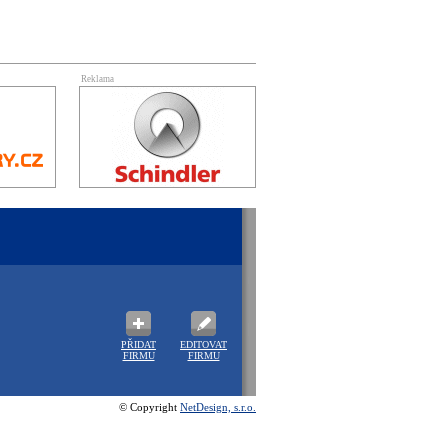
Reklama
PŘIDAT
EDITOVAT
FIRMU
FIRMU
© Copyright
NetDesign, s.r.o.