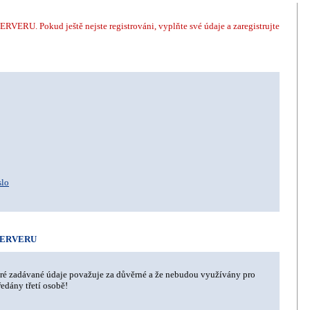
ERVERU. Pokud ještě nejste registrováni, vyplňte své údaje a zaregistrujte
slo
SERVERU
eré zadávané údaje považuje za důvěrné a že nebudou využívány pro
dány třetí osobě!