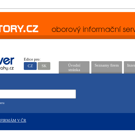
Edice pro:
Úvodní
Seznamy firem
Inze
CZ
SK
stránka
eru
 FIRMÁM V ČR