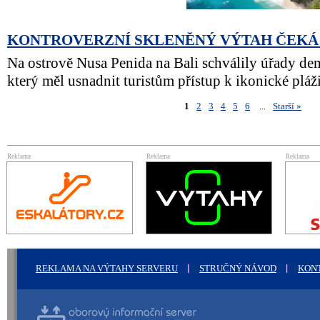
KONTROVERZNÍ SKLENĚNÝ VÝTAH ČEKÁ
Na ostrově Nusa Penida na Bali schválily úřady de
který měl usnadnit turistům přístup k ikonické pláž
1
2
3
4
5
6
...
Starší
Reklama
Reklama
Reklama
REKLAMA NA VÝTAHY SERVERU
STRUČNÝ NÁVOD
KON