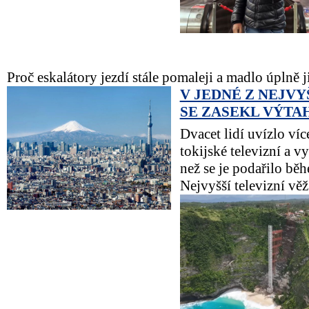
Proč eskalátory jezdí stále pomaleji a madlo úplně 
V JEDNÉ Z NEJVY
SE ZASEKL VÝTA
Dvacet lidí uvízlo ví
tokijské televizní a v
než se je podařilo běh
Nejvyšší televizní věž 