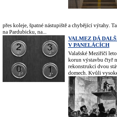
přes koleje, špatné nástupiště a chybějící výtahy. T
na Pardubicku, na...
VALMEZ DÁ DALŠ
V PANELÁCÍCH
Valašské Meziříčí let
korun výstavbu čtyř 
rekonstrukci dvou stá
domech. Kvůli vysoké