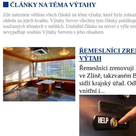
ČLÁNKY NA TÉMA VÝTAHY
Zde naleznete většinu všech článků na téma výtahy, které byly zobra
ohledu na jejich kvalitu. Výtahy Server všechny tyto články publikuj
současných tématech v médiích. Umístění článku na server z výše 
nevyjadřuje souhlas Výtahy Serveru s jeho obsahem.
ŘEMESLNÍCI ZRE
VÝTAH
Řemeslníci zrenovují
ve Zlíně, takzvaném 
sídlí krajský úřad. O
vnitřní i...