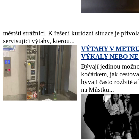
městští strážníci. K řešení kuriózní situace je přivo
servisující výtahy, kterou...
VÝTAHY V METRU
VÝKALY NEBO N
Bývají jedinou možnos
kočárkem, jak cestova
bývají často rozbité a
na Můstku...