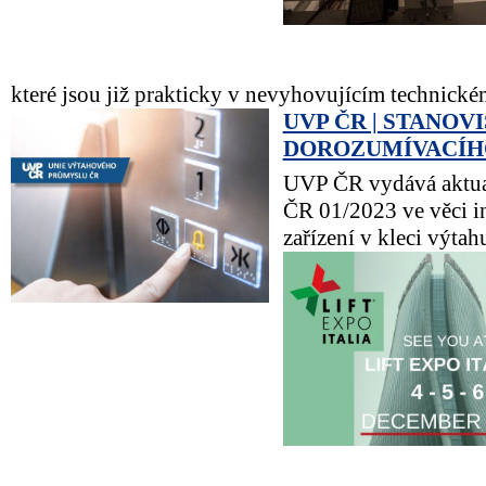
které jsou již prakticky v nevyhovujícím technickém
UVP ČR | STANOV
DOROZUMÍVACÍH
UVP ČR vydává aktua
ČR 01/2023 ve věci i
zařízení v kleci výtahu