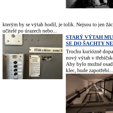
kterým by se výtah hodil, je tolik. Nejsou to jen žáci,
učitelé po úrazech nebo...
STARÝ VÝTAH MUS
SE DO ŠACHTY N
Trochu kuriózně dopa
nový výtah v třebíčské
Aby bylo možné osad
klec, bude zapotřebí...