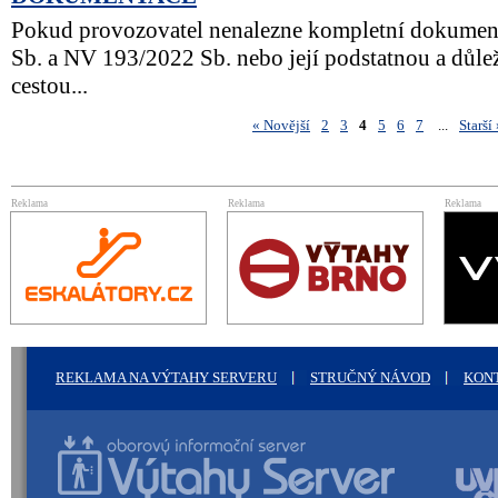
Pokud provozovatel nenalezne kompletní dokumen
Sb. a NV 193/2022 Sb. nebo její podstatnou a důleži
cestou...
Novější
2
3
4
5
6
7
...
Starší
Reklama
Reklama
Reklama
REKLAMA NA VÝTAHY SERVERU
STRUČNÝ NÁVOD
KON