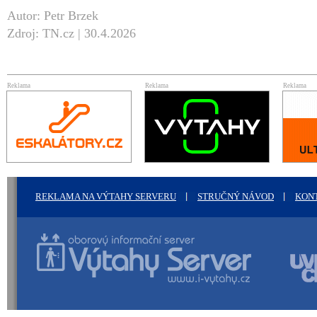
Autor: Petr Brzek
Zdroj: TN.cz | 30.4.2026
Reklama
Reklama
Reklama
REKLAMA NA VÝTAHY SERVERU
STRUČNÝ NÁVOD
KON