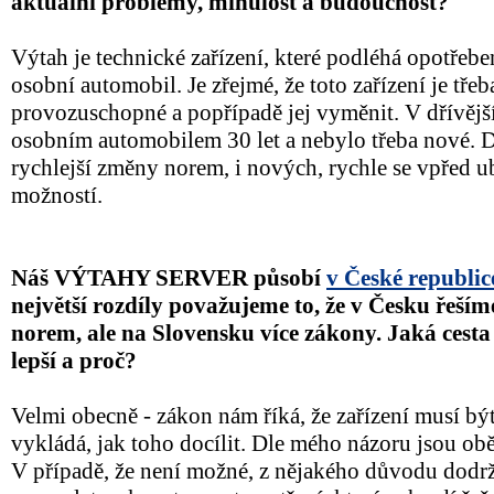
aktuální problémy, minulost a budoucnost?
Výtah je technické zařízení, které podléhá opotřeben
osobní automobil. Je zřejmé, že toto zařízení je tře
provozuschopné a popřípadě jej vyměnit. V dřívější
osobním automobilem 30 let a nebylo třeba nové. Dn
rychlejší změny norem, i nových, rychle se vpřed u
možností.
Náš VÝTAHY SERVER působí
v České republic
největší rozdíly považujeme to, že v Česku řeším
norem, ale na Slovensku více zákony. Jaká cesta
lepší a proč?
Velmi obecně - zákon nám říká, že zařízení musí b
vykládá, jak toho docílit. Dle mého názoru jsou ob
V případě, že není možné, z nějakého důvodu dodrž