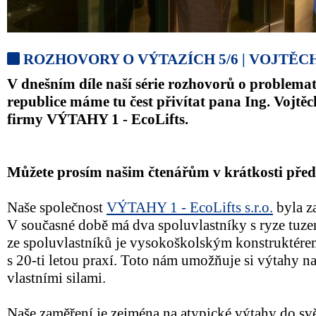
ROZHOVORY O VÝTAZÍCH 5/6 | VOJTĚC
V dnešním díle naší série rozhovorů o problema
republice máme tu čest přivítat pana Ing. Vojtě
firmy VÝTAHY 1 - EcoLifts.
Můžete prosím našim čtenářům v krátkosti předs
Naše společnost
VÝTAHY 1 - EcoLifts s.r.o.
byla z
V současné době má dva spoluvlastníky s ryze tuz
ze spoluvlastníků je vysokoškolským konstruktérem
s 20-ti letou praxí. Toto nám umožňuje si výtahy n
vlastními silami.
Naše zaměření je zejména na atypické výtahy do svě