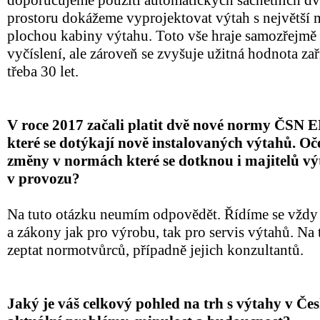
doporučujeme použití automatických šachetních dv
prostoru dokážeme vyprojektovat výtah s největš
plochou kabiny výtahu. Toto vše hraje samozřejmě
vyčíslení, ale zároveň se zvyšuje užitná hodnota zaří
třeba 30 let.
V roce 2017 začali platit dvě nové normy ČSN 
které se dotýkají nově instalovaných výtahů. Oč
změny v normách které se dotknou i majitelů výt
v provozu?
Na tuto otázku neumím odpovědět. Řídíme se vžd
a zákony jak pro výrobu, tak pro servis výtahů. Na t
zeptat normotvůrců, případně jejich konzultantů.
Jaký je váš celkový pohled na trh s výtahy v Čes