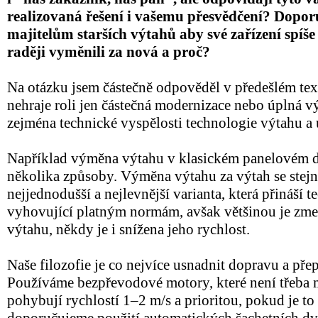
realizovaná řešení i vašemu přesvědčení? Doporu
majitelům starších výtahů aby své zařízení spíš
raději vyměnili za nová a proč?
Na otázku jsem částečně odpověděl v předešlém tex
nehraje roli jen částečná modernizace nebo úplná 
zejména technické vyspělosti technologie výtahu a 
Například výměna výtahu v klasickém panelovém d
několika způsoby. Výměna výtahu za výtah se stejn
nejjednodušší a nejlevnější varianta, která přináší t
vyhovující platným normám, avšak většinou je zme
výtahu, někdy je i snížena jeho rychlost.
Naše filozofie je co nejvíce usnadnit dopravu a př
Používáme bezpřevodové motory, které není třeba m
pohybují rychlostí 1–2 m/s a prioritou, pokud je t