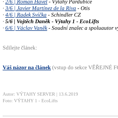
∙
2/6 | Roman Havel
- Výtahy Pardubice
∙
3/6 | Javier Martínez de la Riva
- Otis
∙
4/6 | Radek Svíčka
- Schindler CZ
∙
5/6 | Vojtěch Daněk - Výtahy 1 - EcoLifts
∙
6/6 | Václav Vaněk
- Soudní znalec a spoluautor 
Sdílejte článek:
Váš názor na článek
(vstup do sekce VĚŘEJNÉ
Autor: VÝTAHY SERVER | 13.6.2019
Foto: VÝTAHY 1 - EcoLifts