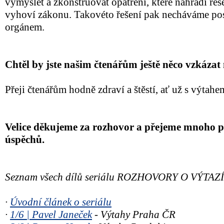
vymyslet a zkonstruovat opatření, které nahradí ře
vyhoví zákonu. Takovéto řešení pak necháváme po
orgánem.
Chtěl by jste našim čtenářům ještě něco vzkázat
Přeji čtenářům hodně zdraví a štěstí, ať už s výtah
Velice děkujeme za rozhovor a přejeme mnoho p
úspěchů.
Seznam všech dílů seriálu ROZHOVORY O VÝTAZ
∙
Úvodní článek o seriálu
∙
1/6 | Pavel Janeček
- Výtahy Praha ČR