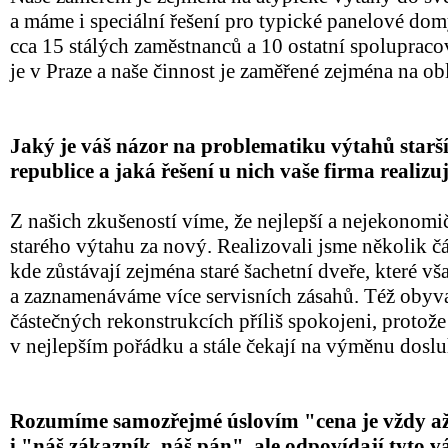
a máme i speciální řešení pro typické panelové d
cca 15 stálých zaměstnanců a 10 ostatní spolupraco
je v Praze a naše činnost je zaměřené zejména na obl
Jaký je váš názor na problematiku výtahů starš
republice a jaká řešení u nich vaše firma realizuj
Z našich zkušeností víme, že nejlepší a nejekonomič
starého výtahu za nový. Realizovali jsme několik č
kde zůstávají zejména staré šachetní dveře, které vš
a zaznamenáváme více servisních zásahů. Též obyv
částečných rekonstrukcích příliš spokojeni, protož
v nejlepším pořádku a stále čekají na výměnu dosluh
Rozumíme samozřejmé úslovím "cena je vždy až
i "náš zákazník, náš pán", ale odpovídají tyto v