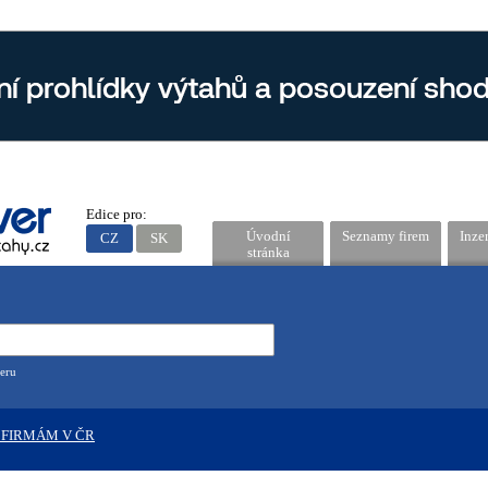
Edice pro:
Úvodní
Seznamy firem
Inze
CZ
SK
stránka
eru
 FIRMÁM V ČR