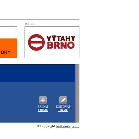
Reklama
PŘIDAT
EDITOVAT
FIRMU
FIRMU
© Copyright
NetDesign, s.r.o.