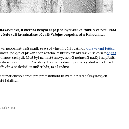
akovnicku, u kterého nebyla zapojena hydraulika, zabil v červnu 1984
yšetřovali kriminalisté bývalé Veřejné bezpečnosti z Rakovníka.
o, neopatrný nešťastník se o své vlastní vůli pustil do
opravování řetězu
 dostal pokyn či příkaz nadřízeného. V kritickém okamžiku se ovšem
výtah
ance zachytil. Muž byl na místě mrtvý, neměl nejmenší naději na přežití.
dii nijak zabránit. Přivolaný lékař už bohužel pouze vyplnil a podepsal
třován a následně trestně stíhán, není známo.
umatického nářadí pro profesionální uživatele z řad průmyslových
řů i dalších.
NÉ FÓRUM)