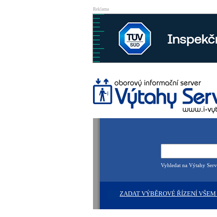
Reklama
Vyhledat na Výtahy Serv
ZADAT VÝBĚROVÉ ŘÍZENÍ VŠEM