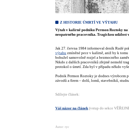
Z HISTORIE ÚMRTÍ VE VÝTAHU
Výtah v kalírně podniku Permon Roztoky na R
neopatrného pracovníka. Tragickou událost v
Jak 27. června 1984 informoval deník Rudé práv
výtahu
zmíněné pece v kalírně, aniž by k tomu
bohužel samovolně rozjel a bezmocného zaměstn
Nikdo z dalších pracovníků zřejmě nemohl tragé
protokol o úmrtí. Zda byl v případu někdo vyše
Podnik Permon Roztoky je dodnes výrobcem pne
závodů a firem – dolů, lomů, stavebníků, studna
Sdílejte článek:
Váš názor na článek
(vstup do sekce VĚŘEJ
Autor: ryc