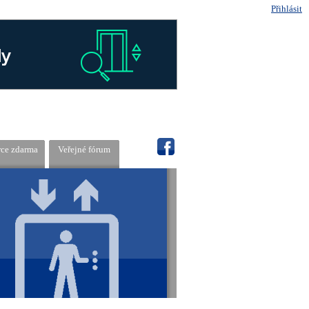
Přihlásit
rce zdarma
Veřejné fórum