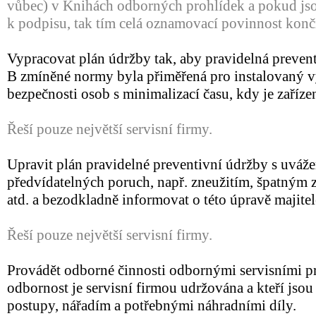
vůbec) v Knihách odborných prohlídek a pokud jso
k podpisu, tak tím celá oznamovací povinnost konč
Vypracovat plán údržby tak, aby pravidelná preven
B zmíněné normy byla přiměřená pro instalovaný v
bezpečnosti osob s minimalizací času, kdy je zaříz
Řeší pouze největší servisní firmy.
Upravit plán pravidelné preventivní údržby s uváž
předvídatelných poruch, např. zneužitím, špatným
atd. a bezodkladně informovat o této úpravě majite
Řeší pouze největší servisní firmy.
Provádět odborné činnosti odbornými servisními pr
odbornost je servisní firmou udržována a kteří js
postupy, nářadím a potřebnými náhradními díly.