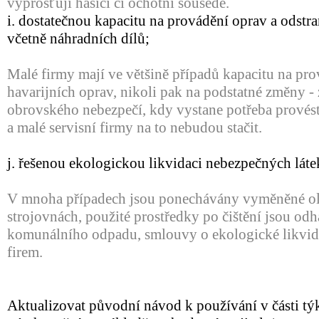
vyprošťují hasiči či ochotní sousedé.
i. dostatečnou kapacitu na provádění oprav a odstr
včetně náhradních dílů;
Malé firmy mají ve většině případů kapacitu na pr
havarijních oprav, nikoli pak na podstatné změny - 
obrovského nebezpečí, kdy vystane potřeba provés
a malé servisní firmy na to nebudou stačit.
j. řešenou ekologickou likvidaci nebezpečných lát
V mnoha případech jsou ponechávány vyměněné ol
strojovnách, použité prostředky po čištění jsou o
komunálního odpadu, smlouvy o ekologické likvid
firem.
Aktualizovat původní návod k používání v části týka