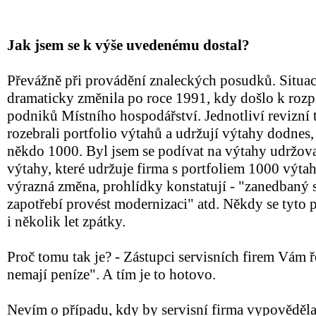
Jak jsem se k výše uvedenému dostal?
Převážně při provádění znaleckých posudků. Situac
dramaticky změnila po roce 1991, kdy došlo k rozp
podniků Místního hospodářství. Jednotliví revizní t
rozebrali portfolio výtahů a udržují výtahy dodnes
někdo 1000. Byl jsem se podívat na výtahy udržovan
výtahy, které udržuje firma s portfoliem 1000 výtah
výrazná změna, prohlídky konstatují - "zanedbaný s
zapotřebí provést modernizaci" atd. Někdy se tyto
i několik let zpátky.
Proč tomu tak je? - Zástupci servisních firem Vám 
nemají peníze". A tím je to hotovo.
Nevím o případu, kdy by servisní firma vypověděl