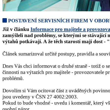
POSTAVENÍ SERVISNÍCH FIREM V OBO
Již v článku
Informace pro majitele a provozova
zamýšleli nad problémy, se kterými se stávající 
výtahů potkávají. A že těch starostí mají dost - 
Článek sumarizoval určité postupy, pravidla a souvi
Dnes Vás chci informovat o druhé straně - totiž o se
činnosti na výtazích pro majitele - provozovatele p
problémů.
Dovolím si Vám ocitovat část z uváděných povinnost
jsou uvedeny v ČSN 27 4002:2003.
Pokud to bude vhodné - uvedu i komentář, který v
osobní názor.