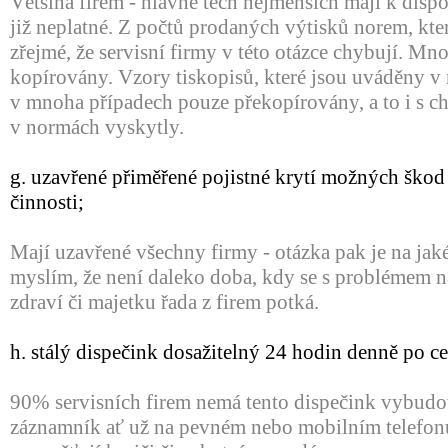
Většina firem - hlavně těch nejmenších mají k dispo
již neplatné. Z počtů prodaných výtisků norem, kte
zřejmé, že servisní firmy v této otázce chybují. M
kopírovány. Vzory tiskopisů, které jsou uváděny v
v mnoha případech pouze překopírovány, a to i s ch
v normách vyskytly.
g. uzavřené přiměřené pojistné krytí možných škod
činnosti;
Mají uzavřené všechny firmy - otázka pak je na jaké
myslím, že není daleko doba, kdy se s problémem 
zdraví či majetku řada z firem potká.
h. stálý dispečink dosažitelný 24 hodin denně po c
90% servisních firem nemá tento dispečink vybudov
záznamník ať už na pevném nebo mobilním telefon