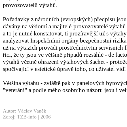
provozovatelů výtahů.
Požadavky z národních (evropských) předpisů jsou
dávány na vědomí a majitelé-provozovatelé výtahů 
a to je nutné konstatovat, ti prozíravější už s výtahy
analyzovat Inspekčními orgány bezpečnostní rizika 
už na výtazích provádí prostřednictvím servisních f
říci, že ty jsou ve většině případů rozsáhlé - de fac
výtahů včetně ohrazení výtahových šachet - protož
spočívající v estetické úpravě toho, co uživatel vidí
Většina výtahů - zvláště pak v panelových bytovýc
"veteráni" a podle mého osobního názoru jsou i ve
Autor: Václav Vaněk
Zdroj: TZB-info | 2006