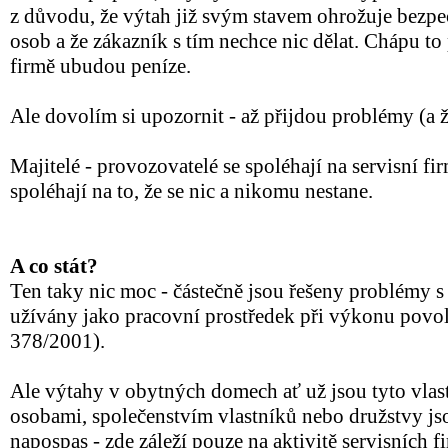
z důvodu, že výtah již svým stavem ohrožuje bezp
osob a že zákazník s tím nechce nic dělat. Chápu to 
firmě ubudou peníze.
Ale dovolím si upozornit - až přijdou problémy (a 
Majitelé - provozovatelé se spoléhají na servisní fir
spoléhají na to, že se nic a nikomu nestane.
A co stát?
Ten taky nic moc - částečně jsou řešeny problémy s 
užívány jako pracovní prostředek při výkonu povolá
378/2001).
Ale výtahy v obytných domech ať už jsou tyto vl
osobami, společenstvím vlastníků nebo družstvy js
napospas - zde záleží pouze na aktivitě servisních fi