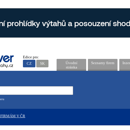
Edice pro:
Úvodní
Seznamy firem
Inze
CZ
SK
stránka
eru
 FIRMÁM V ČR