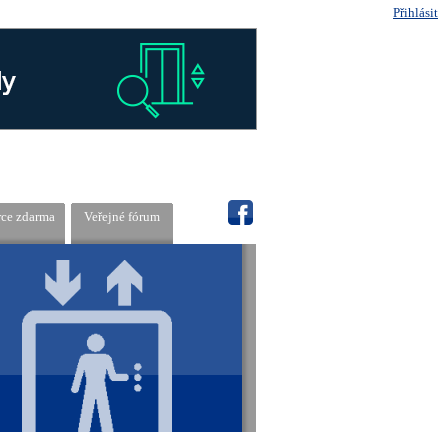
Přihlásit
rce zdarma
Veřejné fórum