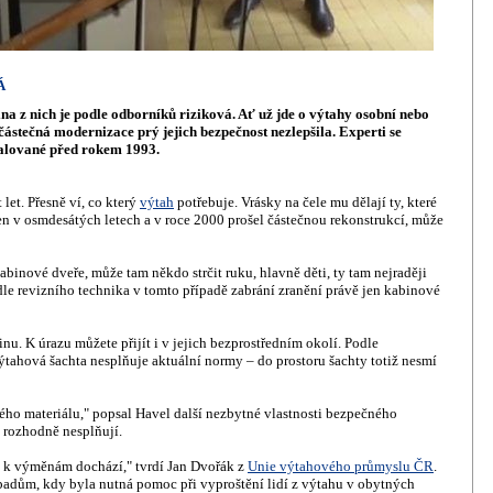
Á
tina z nich je podle odborníků riziková. Ať už jde o výtahy osobní nebo
i částečná modernizace prý jejich bezpečnost nezlepšila. Experti se
talované před rokem 1993.
let. Přesně ví, co který
výtah
potřebuje. Vrásky na čele mu dělají ty, které
en v osmdesátých letech a v roce 2000 prošel částečnou rekonstrukcí, může
binové dveře, může tam někdo strčit ruku, hlavně děti, ty tam nejraději
Podle revizního technika v tomto případě zabrání zranění právě jen kabinové
. K úrazu můžete přijít i v jejich bezprostředním okolí. Podle
tahová šachta nesplňuje aktuální normy – do prostoru šachty totiž nesmí
ého materiálu," popsal Havel další nezbytné vlastnosti bezpečného
 rozhodně nesplňují.
e k výměnám dochází," tvrdí Jan Dvořák z
Unie výtahového průmyslu ČR
.
padům, kdy byla nutná pomoc při vyproštění lidí z výtahu v obytných