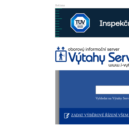
Reklama
Vyhledat na Výtahy Serv
ZADAT VÝBĚROVÉ ŘÍZENÍ VŠEM