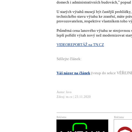
domech i administrativních budovách," popsal
U starých výtahů musejí být častější prohlídky,
technického stavu výtahu ke zranění, máte prá
provozovatelem, respektive vlastníkem toho vý
Průměrná cena lanového výtahu se strojovnou s
lepší pořídit výtah nový než modernizovat star
VIDEOREPORTÁŽ na TN.CZ
Sdílejte článek:
Váš názor na článek
(vstup do sekce VĚŘEJ
Autor: kvo
Zdroj: tn.cz | 23.11.2020
Reklama
Reklama