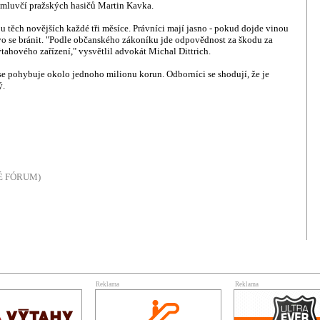
 mluvčí pražských hasičů Martin Kavka.
 u těch novějších každé tři měsíce. Právníci mají jasno - pokud dojde vinou
vo se bránit. "Podle občanského zákoníku jde odpovědnost za škodu za
tahového zařízení," vysvětlil advokát Michal Dittrich.
e pohybuje okolo jednoho milionu korun. Odborníci se shodují, že je
ý.
NÉ FÓRUM)
Reklama
Reklama