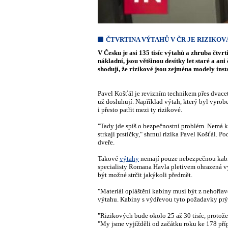
ČTVRTINA VÝTAHŮ V ČR JE RIZIKOV
V Česku je asi 135 tisíc výtahů a zhruba čtvr
nákladní, jsou většinou desítky let staré a an
shodují, že rizikové jsou zejména modely ins
Pavel Košťál je revizním technikem přes dvacet 
už dosluhují. Například výtah, který byl vyrob
i přesto patřit mezi ty rizikové.
"Tady jde spíš o bezpečnostní problém. Nemá ka
strkají prstíčky," shrnul rizika Pavel Košťál. 
dveře.
Takové
výtahy
nemají pouze nebezpečnou kabinu
specialisty Romana Havla pletivem ohrazená vý
být možné strčit jakýkoli předmět.
"Materiál opláštění kabiny musí být z nehořlav
výtahu. Kabiny s výdřevou tyto požadavky prý
"Rizikových bude okolo 25 až 30 tisíc, protož
"My jsme vyjížděli od začátku roku ke 178 pří