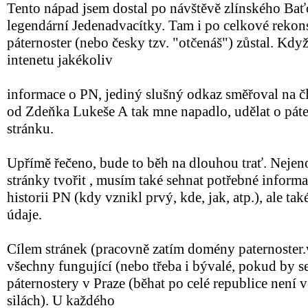
Tento nápad jsem dostal po návštěvě zlínského Ba
legendární Jedenadvacítky. Tam i po celkové rekon
páternoster (nebo česky tzv. "otčenáš") zůstal. Když
intenetu jakékoliv
informace o PN, jediný slušný odkaz směřoval na č
od Zdeňka Lukeše A tak mne napadlo, udělat o páte
stránku.
Upřímě řečeno, bude to běh na dlouhou trať. Nejen
stránky tvořit , musím také sehnat potřebné informa
historii PN (kdy vznikl prvý, kde, jak, atp.), ale ta
údaje.
Cílem stránek (pracovně zatím domény paternoster
všechny fungující (nebo třeba i bývalé, pokud by se
páternostery v Praze (běhat po celé republice není
silách). U každého