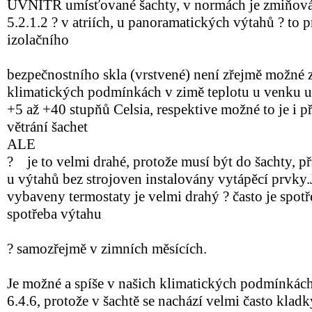
UVNITŘ umísťované šachty, v normách je zmiňováno
5.2.1.2 ? v atriích, u panoramatických výtahů ? to pr
izolačního
bezpečnostního skla (vrstvené) není zřejmě možné z
klimatických podmínkách v zimě teplotu u venku u
+5 až +40 stupňů Celsia, respektive možné to je i 
větrání šachet
ALE
? je to velmi drahé, protože musí být do šachty, 
u výtahů bez strojoven instalovány vytápěcí prvky.
vybaveny termostaty je velmi drahý ? často je spot
spotřeba výtahu
? samozřejmě v zimních měsících.
Je možné a spíše v našich klimatických podmínkách 
6.4.6, protože v šachtě se nachází velmi často kladk