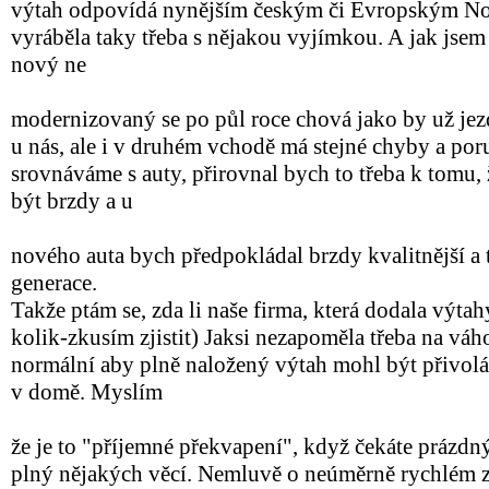
výtah odpovídá nynějším českým či Evropským No
vyráběla taky třeba s nějakou vyjímkou. A jak jsem j
nový ne
modernizovaný se po půl roce chová jako by už jezd
u nás, ale i v druhém vchodě má stejné chyby a por
srovnáváme s auty, přirovnal bych to třeba k tomu, 
být brzdy a u
nového auta bych předpokládal brzdy kvalitnější a 
generace.
Takže ptám se, zda li naše firma, která dodala výta
kolik-zkusím zjistit) Jaksi nezapoměla třeba na váhov
normální aby plně naložený výtah mohl být přivolán
v domě. Myslím
že je to "příjemné překvapení", když čekáte prázdn
plný nějakých věcí. Nemluvě o neúměrně rychlém z