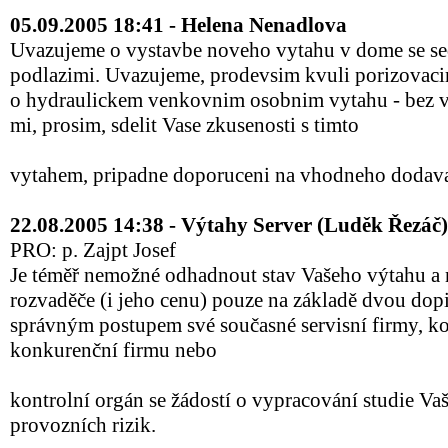
05.09.2005 18:41 - Helena Nenadlova
Uvazujeme o vystavbe noveho vytahu v dome se s
podlazimi. Uvazujeme, prodevsim kvuli porizovac
o hydraulickem venkovnim osobnim vytahu - bez v
mi, prosim, sdelit Vase zkusenosti s timto
vytahem, pripadne doporuceni na vhodneho dodava
22.08.2005 14:38 - Výtahy Server (Luděk Řezáč)
PRO: p. Zajpt Josef
Je téměř nemožné odhadnout stav Vašeho výtahu a
rozvaděče (i jeho cenu) pouze na základě dvou dopis
správným postupem své současné servisní firmy, ko
konkurenční firmu nebo
kontrolní orgán se žádostí o vypracování studie Va
provozních rizik.