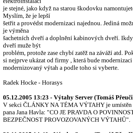
elektroinstalaci
je stejné, jako když na starou škodovku namontujete
Myslím, že je lepší
šetřit a provédst modernizaci najednou. Jediná mo
je výměna
šachetních dveří a doplnění kabinových dveří. Ikd
dveří muže být
problém, protože zase chybí zatěž na záváží atd. P
si nejprve ukázat od firmy , která bude modernizaci
modernizovaný výtah a podle toho si vyberte.
Radek Hocke - Horasys
05.12.2005 13:23 - Výtahy Server (Tomáš Přeuči
V sekci ČLÁNKY NA TÉMA VÝTAHY je umístěn n
pana Jana Havla: "CO JE PRAVDA O POVINNOS
BEZPEČNOST PROVOZOVANÝCH VÝTAHŮ".