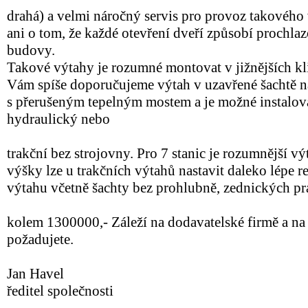
drahá) a velmi náročný servis pro provoz takového
ani o tom, že každé otevření dveří způsobí prochla
budovy.
Takové výtahy je rozumné montovat v jižnějších k
Vám spíše doporučujeme výtah v uzavřené šachtě na
s přerušeným tepelným mostem a je možné instalov
hydraulický nebo
trakční bez strojovny. Pro 7 stanic je rozumnější výt
výšky lze u trakčních výtahů nastavit daleko lépe 
výtahu včetně šachty bez prohlubně, zednických pra
kolem 1300000,- Záleží na dodavatelské firmě a na
požadujete.
Jan Havel
ředitel společnosti