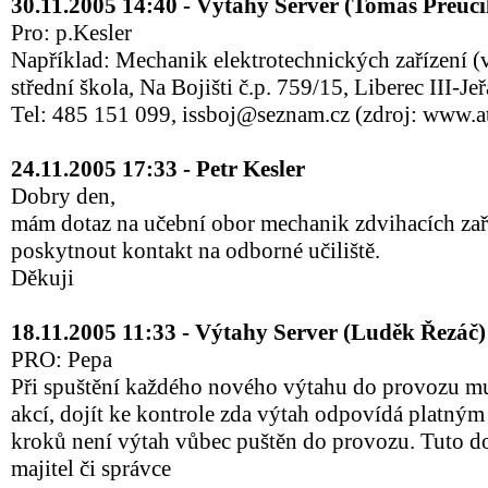
30.11.2005 14:40 - Výtahy Server (Tomáš Přeuči
Pro: p.Kesler
Například: Mechanik elektrotechnických zařízení (v
střední škola, Na Bojišti č.p. 759/15, Liberec III-Je
Tel: 485 151 099, issboj@seznam.cz (zdroj: www.at
24.11.2005 17:33 - Petr Kesler
Dobry den,
mám dotaz na učební obor mechanik zdvihacích za
poskytnout kontakt na odborné učiliště.
Děkuji
18.11.2005 11:33 - Výtahy Server (Luděk Řezáč)
PRO: Pepa
Při spuštění každého nového výtahu do provozu mu
akcí, dojít ke kontrole zda výtah odpovídá platný
kroků není výtah vůbec puštěn do provozu. Tuto d
majitel či správce