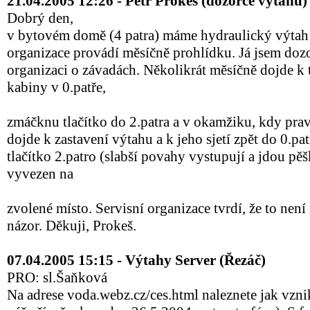
21.04.2005 12:26 - Petr Prokeš (dozorce výtahu)
Dobrý den,
v bytovém domě (4 patra) máme hydraulický výtah 
organizace provádí měsíčně prohlídku. Já jsem dozo
organizaci o závadách. Několikrát měsíčně dojde k 
kabiny v 0.patře,
zmáčknu tlačítko do 2.patra a v okamžiku, kdy pr
dojde k zastavení výtahu a k jeho sjetí zpět do 0.
tlačítko 2.patro (slabší povahy vystupují a jdou pě
vyvezen na
zvolené místo. Servisní organizace tvrdí, že to nen
názor. Děkuji, Prokeš.
07.04.2005 15:15 - Výtahy Server (Řezáč)
PRO: sl.Šaňková
Na adrese voda.webz.cz/ces.html naleznete jak vznik