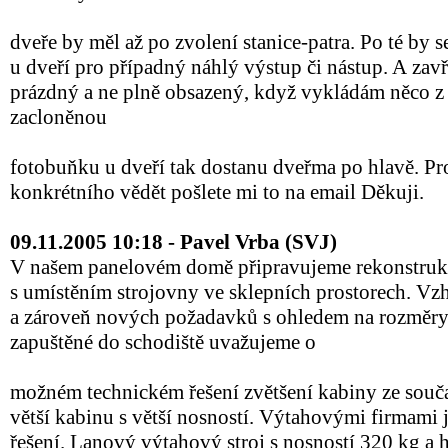
dveře by měl až po zvolení stanice-patra. Po té by 
u dveří pro případný náhlý výstup či nástup. A zavří
prázdný a ne plně obsazený, když vykládám něco 
zacloněnou
fotobuňku u dveří tak dostanu dveřma po hlavě. P
konkrétního vědět pošlete mi to na email Děkuji.
09.11.2005 10:18 - Pavel Vrba (SVJ)
V našem panelovém domě připravujeme rekonstru
s umístěním strojovny ve sklepních prostorech. Vz
a zároveň nových požadavků s ohledem na rozměry
zapuštěné do schodiště uvažujeme o
možném technickém řešení zvětšení kabiny ze souč
větší kabinu s větší nosností. Výtahovými firmami
řešení. Lanový výtahový stroj s nosností 320 kg a 