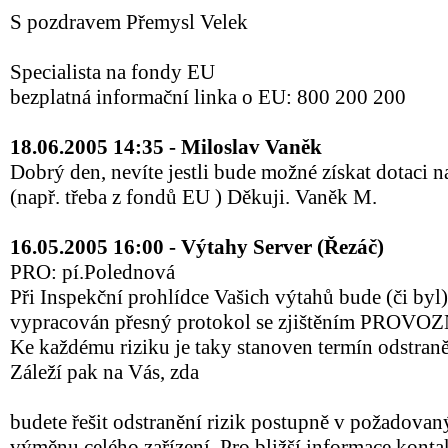
S pozdravem Přemysl Velek
Specialista na fondy EU
bezplatná informační linka o EU: 800 200 200
18.06.2005 14:35 - Miloslav Vaněk
Dobrý den, nevíte jestli bude možné získat dotaci n
(např. třeba z fondů EU ) Děkuji. Vaněk M.
16.05.2005 16:00 - Výtahy Server (Řezáč)
PRO: pí.Polednová
Při Inspekční prohlídce Vašich výtahů bude (či byl
vypracován přesný protokol se zjištěním PRO
Ke každému riziku je taky stanoven termín odstraněn
Záleží pak na Vás, zda
budete řešit odstranění rizik postupně v požadovan
výměnu celého zařízení. Pro bližší informace kontak