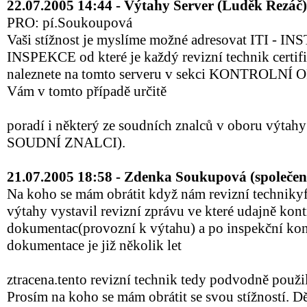
22.07.2005 14:44 - Výtahy Server (Luděk Řezáč)
PRO: pí.Soukoupová
Vaši stížnost je myslíme možné adresovat ITI 
INSPEKCE od které je každý revizní technik certifi
naleznete na tomto serveru v sekci KONTROLNÍ 
Vám v tomto případě určitě
poradí i některý ze soudních znalců v oboru výtahy
SOUDNÍ ZNALCI).
21.07.2005 18:58 - Zdenka Soukupová (společens
Na koho se mám obrátit když nám revizní technikyf
výtahy vystavil revizní zprávu ve které udajně kont
dokumentac(provozní k výtahu) a po inspekční kont
dokumentace je již několik let
ztracena.tento revizní technik tedy podvodně použil
Prosím na koho se mám obrátit se svou stížností. 