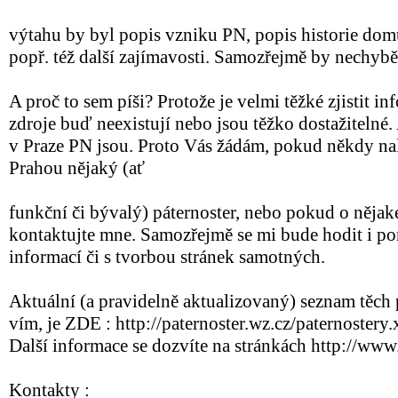
výtahu by byl popis vzniku PN, popis historie dom
popř. též další zajímavosti. Samozřejmě by nechyběl
A proč to sem píši? Protože je velmi těžké zjistit in
zdroje buď neexistují nebo jsou těžko dostažitelné
v Praze PN jsou. Proto Vás žádám, pokud někdy na
Prahou nějaký (ať
funkční či bývalý) páternoster, nebo pokud o nějak
kontaktujte mne. Samozřejmě se mi bude hodit i p
informací či s tvorbou stránek samotných.
Aktuální (a pravidelně aktualizovaný) seznam těch
vím, je ZDE : http://paternoster.wz.cz/paternostery.x
Další informace se dozvíte na stránkách http://www.
Kontakty :