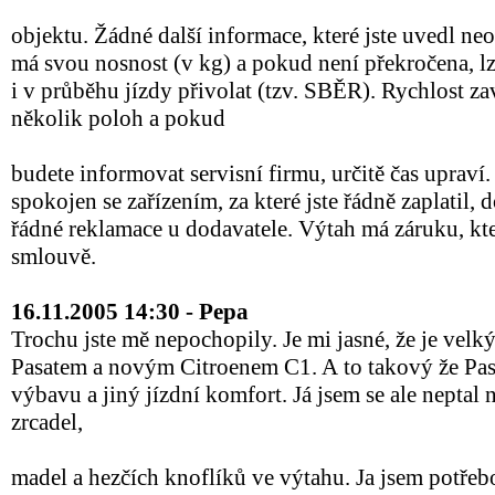
objektu. Žádné další informace, které jste uvedl n
má svou nosnost (v kg) a pokud není překročena, l
i v průběhu jízdy přivolat (tzv. SBĚR). Rychlost za
několik poloh a pokud
budete informovat servisní firmu, určitě čas upraví
spokojen se zařízením, za které jste řádně zaplatil
řádné reklamace u dodavatele. Výtah má záruku, kt
smlouvě.
16.11.2005 14:30 - Pepa
Trochu jste mě nepochopily. Je mi jasné, že je velký
Pasatem a novým Citroenem C1. A to takový že Pasa
výbavu a jiný jízdní komfort. Já jsem se ale neptal
zrcadel,
madel a hezčích knoflíků ve výtahu. Ja jsem potřebova