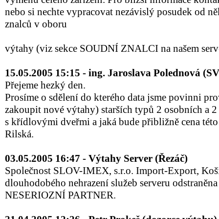
nebo si nechte vypracovat nezávislý posudek od ně
znalců v oboru
výtahy (viz sekce SOUDNÍ ZNALCI na našem serve
15.05.2005 15:15 - ing. Jaroslava Polednová (S
Přejeme hezký den.
Prosíme o sdělení do kterého data jsme povinni prov
zakoupit nové výtahy) starších typů 2 osobních a 
s křídlovými dveřmi a jaká bude přibližně cena tét
Rilská.
03.05.2005 16:47 - Výtahy Server (Řezáč)
Společnost SLOV-IMEX, s.r.o. Import-Export, Koš
dlouhodobého nehrazení služeb serveru odstraněna
NESERIOZNÍ PARTNER.