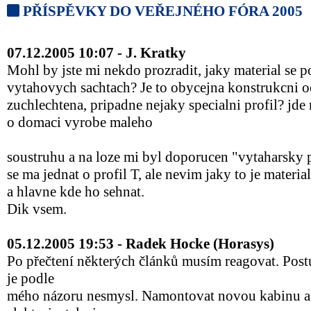
PŘÍSPĚVKY DO VEŘEJNÉHO FÓRA 2005
07.12.2005 10:07 - J. Kratky
Mohl by jste mi nekdo prozradit, jaky material se p
vytahovych sachtach? Je to obycejna konstrukcni o
zuchlechtena, pripadne nejaky specialni profil? jde 
o domaci vyrobe maleho
soustruhu a na loze mi byl doporucen "vytaharsky 
se ma jednat o profil T, ale nevim jaky to je material
a hlavne kde ho sehnat.
Dik vsem.
05.12.2005 19:53 - Radek Hocke (Horasys)
Po přečtení některých článků musím reagovat. Pos
je podle
mého názoru nesmysl. Namontovat novou kabinu a p