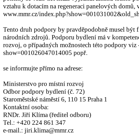
vztahu k dotacím na regeneraci panelových domů, v
www.mmr.cz/index.php?show=001031002&old_s
Tento druh podpory by pravděpodobně musel být fi
národních zdrojů. Podporu bydlení má v kompetenc
rozvoj, o případných možnostech této podpory vi
show=001026047014005 popř.
se informujte přímo na adrese:
Ministerstvo pro místní rozvoj
Odbor podpory bydlení (č. 72)
Staroměstské náměstí 6, 110 15 Praha 1
Kontaktní osoba:
RNDr. Jiří Klíma (ředitel odboru)
Tel.: +420 224 861 347
e-mail.: jiri.klima@mmr.cz