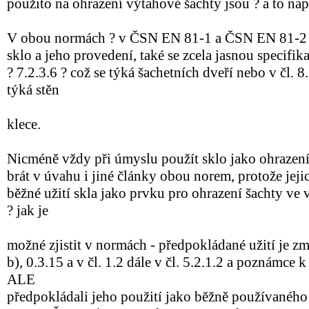
použito na ohrazení výtahové šachty jsou ? a to např.
V obou normách ? v ČSN EN 81-1 a ČSN EN 81-2 j
sklo a jeho provedení, také se zcela jasnou specifika
? 7.2.3.6 ? což se týká šachetních dveří nebo v čl. 8.
týká stěn
klece.
Nicméně vždy při úmyslu použít sklo jako ohrazení
brát v úvahu i jiné články obou norem, protože jeji
běžné užití skla jako prvku pro ohrazení šachty ve
? jak je
možné zjistit v normách - předpokládané užití je zm
b), 0.3.15 a v čl. 1.2 dále v čl. 5.2.1.2 a poznámce 
ALE
předpokládali jeho použití jako běžně používaného