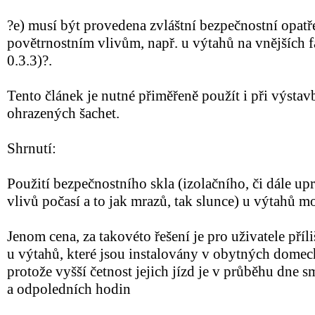
?e) musí být provedena zvláštní bezpečnostní opat
povětrnostním vlivům, např. u výtahů na vnějších 
0.3.3)?.
Tento článek je nutné přiměřeně použít i při výsta
ohrazených šachet.
Shrnutí:
Použití bezpečnostního skla (izolačního, či dále u
vlivů počasí a to jak mrazů, tak slunce) u výtahů m
Jenom cena, za takovéto řešení je pro uživatele příli
u výtahů, které jsou instalovány v obytných domech
protože vyšší četnost jejich jízd je v průběhu dne 
a odpoledních hodin