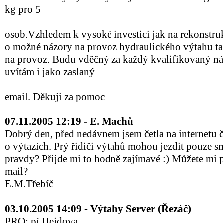
kg pro 5
osob.Vzhledem k vysoké investici jak na rekonstru
o možné názory na provoz hydraulického výtahu ta
na provoz. Budu vděčný za každý kvalifikovaný ná
uvítám i jako zaslaný
email. Děkuji za pomoc
07.11.2005 12:19 - E. Machů
Dobrý den, před nedávnem jsem četla na internetu č
o výtazích. Prý řidiči výtahů mohou jezdit pouze s
pravdy? Přijde mi to hodně zajímavé :) Můžete mi
mail?
E.M.Třebíč
03.10.2005 14:09 - Výtahy Server (Řezáč)
PRO: pí.Hejdova