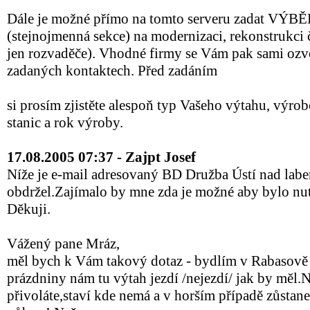
Dále je možné přímo na tomto serveru zadat V
(stejnojmenná sekce) na modernizaci, rekonstrukci
jen rozvaděče). Vhodné firmy se Vám pak sami oz
zadaných kontaktech. Před zadáním
si prosím zjistěte alespoň typ Vašeho výtahu, výrob
stanic a rok výroby.
17.08.2005 07:37 - Zajpt Josef
Níže je e-mail adresovaný BD Družba Ústí nad lab
obdržel.Zajímalo by mne zda je možné aby bylo nu
Děkuji.
Vážený pane Mráz,
měl bych k Vám takový dotaz - bydlím v Rabasově ul
prázdniny nám tu výtah jezdí /nejezdí/ jak by měl.
přivoláte,staví kde nemá a v horším případě zůstane 