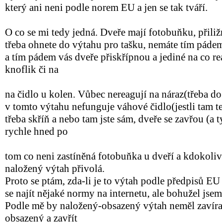
který ani neni podle norem EU a jen se tak tváří.
O co se mi tedy jedná. Dveře mají fotobuňku, přiliž
třeba ohnete do výtahu pro tašku, nemáte tím pád
a tím pádem vás dveře přiskřípnou a jediné na co rea
knoflik či na
na čidlo u kolen. Vůbec nereagují na náraz(třeba do
v tomto výtahu nefunguje váhové čidlo(jestli tam t
třeba skříň a nebo tam jste sám, dveře se zavřou (a t
rychle hned po
tom co neni zastíněná fotobuňka u dveří a kdokoliv 
naložený výtah přivolá.
Proto se ptám, zda-li je to výtah podle předpisů EU 
se najít nějaké normy na internetu, ale bohužel jse
Podle mě by naložený-obsazený výtah neměl zavíra
obsazený a zavřít