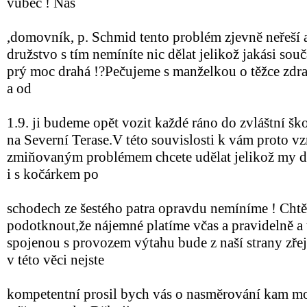
vůbec ! Naš
,domovník, p. Schmid tento problém zjevně neřeší a 
družstvo s tím nemíníte nic dělat jelikož jakási sou
prý moc drahá !?Pečujeme s manželkou o těžce zdr
a od
1.9. ji budeme opět vozit každé ráno do zvláštní ško
na Severní Terase.V této souvislosti k vám proto vz
zmiňovaným problémem chcete udělat jelikož my dc
i s kočárkem po
schodech ze šestého patra opravdu nemíníme ! Chtěl
podotknout,že nájemné platíme včas a pravidelně a 
spojenou s provozem výtahu bude z naší strany zř
v této věci nejste
kompetentní prosil bych vás o nasměrování kam mo