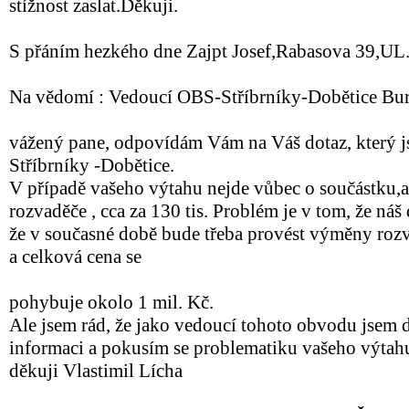
stížnost zaslat.Děkuji.
S přáním hezkého dne Zajpt Josef,Rabasova 39,UL
Na vědomí : Vedoucí OBS-Stříbrníky-Dobětice Burr
vážený pane, odpovídám Vám na Váš dotaz, který j
Stříbrníky -Dobětice.
V případě vašeho výtahu nejde vůbec o součástku,al
rozvaděče , cca za 130 tis. Problém je v tom, že ná
že v současné době bude třeba provést výměny rozv
a celková cena se
pohybuje okolo 1 mil. Kč.
Ale jsem rád, že jako vedoucí tohoto obvodu jsem d
informaci a pokusím se problematiku vašeho výtahu 
děkuji Vlastimil Lícha