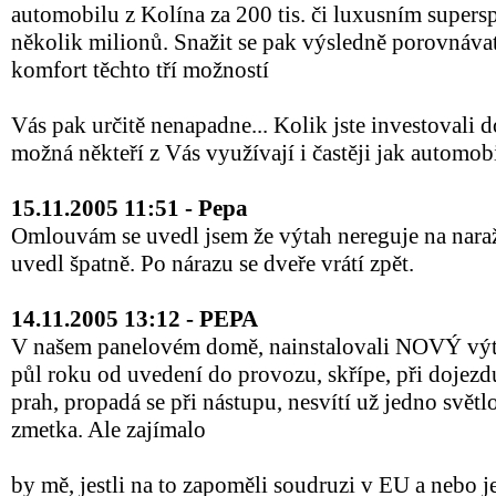
automobilu z Kolína za 200 tis. či luxusním super
několik milionů. Snažit se pak výsledně porovnávat 
komfort těchto tří možností
Vás pak určitě nenapadne... Kolik jste investovali 
možná někteří z Vás využívají i častěji jak automob
15.11.2005 11:51 - Pepa
Omlouvám se uvedl jsem že výtah nereguje na naraž
uvedl špatně. Po nárazu se dveře vrátí zpět.
14.11.2005 13:12 - PEPA
V našem panelovém domě, nainstalovali NOVÝ výt
půl roku od uvedení do provozu, skřípe, při dojez
prah, propadá se při nástupu, nesvítí už jedno svět
zmetka. Ale zajímalo
by mě, jestli na to zapoměli soudruzi v EU a nebo 