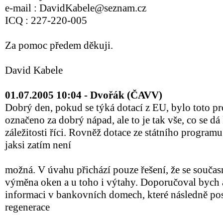
e-mail : DavidKabele@seznam.cz
ICQ : 227-220-005
Za pomoc předem děkuji.
David Kabele
01.07.2005 10:04 - Dvořák (ČAVV)
Dobrý den, pokud se týká dotací z EU, bylo toto p
označeno za dobrý nápad, ale to je tak vše, co se dá 
záležitosti říci. Rovněž dotace ze státního program
jaksi zatím není
možná. V úvahu přichází pouze řešení, že se součas
výměna oken a u toho i výtahy. Doporučoval bych al
informaci v bankovních domech, které následně pos
regenerace