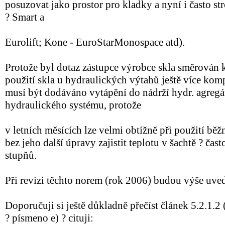
posuzovat jako prostor pro kladky a nyní i často st
? Smart a
Eurolift; Kone - EuroStarMonospace atd).
Protože byl dotaz zástupce výrobce skla směrován 
použití skla u hydraulických výtahů ještě více kom
musí být dodáváno vytápění do nádrží hydr. agregá
hydraulického systému, protože
v letních měsících lze velmi obtížně při použití bě
bez jeho další úpravy zajistit teplotu v šachtě ? čas
stupňů.
Při revizi těchto norem (rok 2006) budou výše uve
Doporučuji si ještě důkladně přečíst článek 5.2.1.2
? písmeno e) ? cituji: