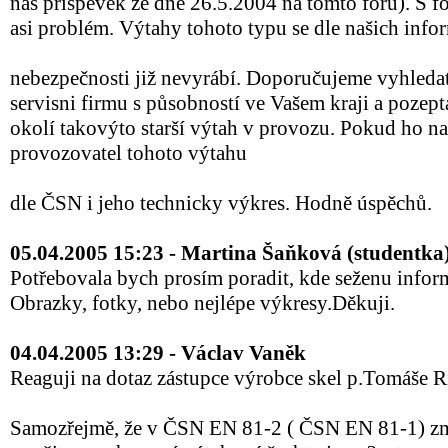
náš příspěvek ze dne 26.5.2004 na tomto fóru). S f
asi problém. Výtahy tohoto typu se dle našich info
nebezpečnosti již nevyrábí. Doporučujeme vyhledat
servisni firmu s působností ve Vašem kraji a pozept
okolí takovýto starší výtah v provozu. Pokud ho na
provozovatel tohoto výtahu
dle ČSN i jeho technicky výkres. Hodně úspěchů.
05.04.2005 15:23 - Martina Šaňková (studentka
Potřebovala bych prosím poradit, kde seženu inform
Obrazky, fotky, nebo nejlépe výkresy.Děkuji.
04.04.2005 13:29 - Václav Vaněk
Reaguji na dotaz zástupce výrobce skel p.Tomáše R
Samozřejmě, že v ČSN EN 81-2 ( ČSN EN 81-1) zmí