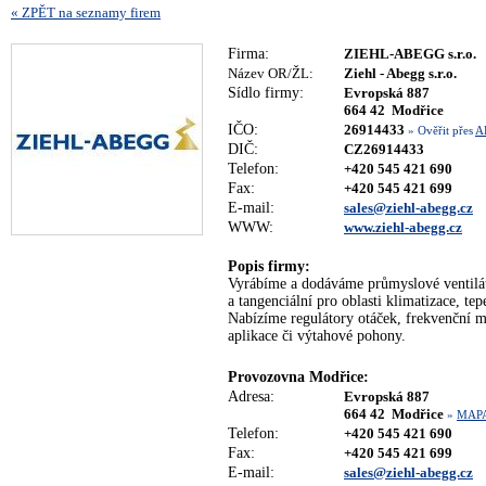
« ZPĚT na seznamy firem
Firma:
ZIEHL-ABEGG s.r.o.
Název OR/ŽL:
Ziehl - Abegg s.r.o.
Sídlo firmy:
Evropská 887
664 42 Modřice
IČO:
26914433
» Ověřit přes
A
DIČ:
CZ26914433
Telefon:
+420 545 421 690
Fax:
+420 545 421 699
E-mail:
sales@ziehl-abegg.cz
WWW:
www.ziehl-abegg.cz
Popis firmy:
Vyrábíme a dodáváme průmyslové ventiláto
a tangenciální pro oblasti klimatizace, te
Nabízíme regulátory otáček, frekvenční m
aplikace či výtahové pohony.
Provozovna Modřice:
Adresa:
Evropská 887
664 42 Modřice
»
MAP
Telefon:
+420 545 421 690
Fax:
+420 545 421 699
E-mail:
sales@ziehl-abegg.cz