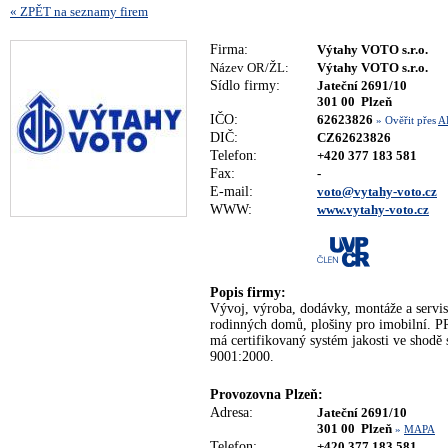
« ZPĚT na seznamy firem
Firma:
Výtahy VOTO s.r.o.
Název OR/ŽL:
Výtahy VOTO s.r.o.
Sídlo firmy:
Jateční 2691/10
301 00 Plzeň
IČO:
62623826
» Ověřit přes
A
DIČ:
CZ62623826
Telefon:
+420 377 183 581
Fax:
-
E-mail:
voto@vytahy-voto.cz
WWW:
www.vytahy-voto.cz
Popis firmy:
Vývoj, výroba, dodávky, montáže a servi
rodinných domů, plošiny pro imobilní
má certifikovaný systém jakosti ve sho
9001:2000.
Provozovna Plzeň:
Adresa:
Jateční 2691/10
301 00 Plzeň
»
MAPA
Telefon:
+420 377 183 581