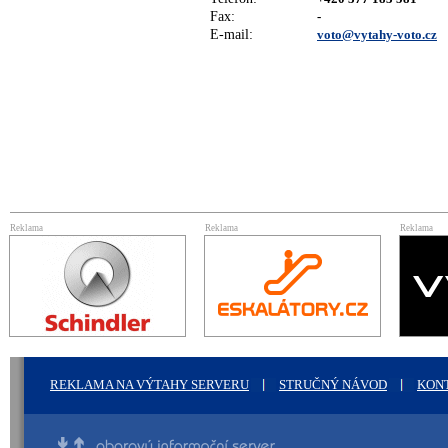
Fax:
-
E-mail:
voto@vytahy-voto.cz
Reklama
Reklama
Reklama
REKLAMA NA VÝTAHY SERVERU
STRUČNÝ NÁVOD
KON