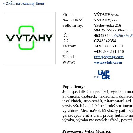
« ZPĚT na seznamy firem
Firma:
VÝTAHY s.r.o.
Název OR/ŽL:
VÝTAHY, s.r.o.
Sídlo firmy:
Vrchovecká 216
594 29 Velké Meziříčí
IČO:
46342354
» Ověřit přes
A
DIČ:
CZ46342354
Telefon:
+420 566 521 531
Fax:
+420 566 521 750
E-mail:
info@vytahy.com
WWW:
www.vytahy.com
Popis firmy:
Jsme specialisté na projekci, výrobu a mo
a nosností: osobních, nákladních, domácí
invalidních, autovýtahů, páternosterů atd
servis výtahů a nabízíme široký sortiment 
vyrábíme. Mezi naše další služby patří: 
garážových vrat a bran, prodej hutního ma
výroba, výroba mostových jeřábů, povrch
Provozovna Velké Meziříčí: