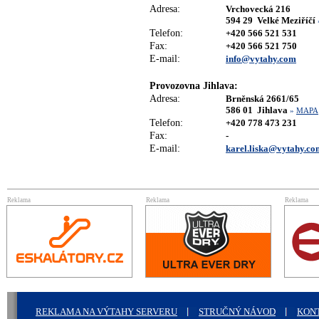
Adresa:
Vrchovecká 216
594 29 Velké Meziříčí
Telefon:
+420 566 521 531
Fax:
+420 566 521 750
E-mail:
info@vytahy.com
Provozovna Jihlava:
Adresa:
Brněnská 2661/65
586 01 Jihlava
»
MAPA
Telefon:
+420 778 473 231
Fax:
-
E-mail:
karel.liska@vytahy.co
Reklama
Reklama
Reklama
REKLAMA NA VÝTAHY SERVERU
STRUČNÝ NÁVOD
KON