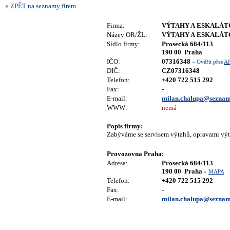
« ZPĚT na seznamy firem
Firma:
VÝTAHY A ESKALÁTOR
Název OR/ŽL:
VÝTAHY A ESKALÁTOR
Sídlo firmy:
Prosecká 684/113
190 00 Praha
IČO:
07316348
» Ověřit přes
A
DIČ:
CZ07316348
Telefon:
+420 722 515 292
Fax:
-
E-mail:
milan.chalupa@seznam
WWW:
nemá
Popis firmy:
Zabýváme se servisem výtahů, opravami výt
Provozovna Praha:
Adresa:
Prosecká 684/113
190 00 Praha
»
MAPA
Telefon:
+420 722 515 292
Fax:
-
E-mail:
milan.chalupa@seznam