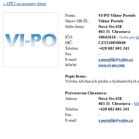
« ZPĚT na seznamy firem
Firma:
VI-PO Viktor Portele
Název OR/ŽL:
Viktor Portele
Sídlo firmy:
Nová Ves 43E
463 31 Chrastava
IČO:
18642616
» Ověřit přes
A
DIČ:
CZ5510050040
Telefon:
+420 602 601 241
Fax:
-
E-mail:
v.portelik@volny.cz
WWW:
www.vi-po.com
Popis firmy:
Výroba zdvihacích plošin a hydraulických z
Provozovna Chrastava:
Adresa:
Nová Ves 43E
463 31 Chrastava
»
MA
Telefon:
+420 602 601 241
Fax:
-
E-mail:
v.portelik@volny.cz