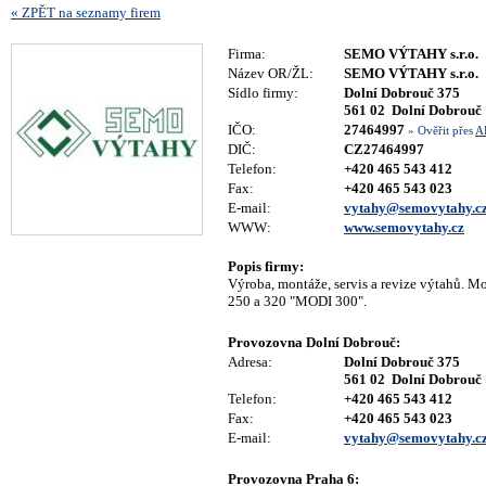
« ZPĚT na seznamy firem
Firma:
SEMO VÝTAHY s.r.o.
Název OR/ŽL:
SEMO VÝTAHY s.r.o.
Sídlo firmy:
Dolní Dobrouč 375
561 02 Dolní Dobrouč
IČO:
27464997
» Ověřit přes
A
DIČ:
CZ27464997
Telefon:
+420 465 543 412
Fax:
+420 465 543 023
E-mail:
vytahy@semovytahy.c
WWW:
www.semovytahy.cz
Popis firmy:
Výroba, montáže, servis a revize výtahů. 
250 a 320 "MODI 300".
Provozovna Dolní Dobrouč:
Adresa:
Dolní Dobrouč 375
561 02 Dolní Dobrouč
Telefon:
+420 465 543 412
Fax:
+420 465 543 023
E-mail:
vytahy@semovytahy.c
Provozovna Praha 6: