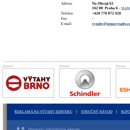
Adresa:
Na Okraji 62
162 00 Praha 6
»
MAP
Telefon:
+420 776 872 420
Fax:
-
E-mail:
vytahy@semovytahy.c
Reklama
Reklama
Reklama
REKLAMA NA VÝTAHY SERVERU
STRUČNÝ NÁVOD
KON