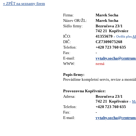
« ZPĚT na seznamy firem
Firma:
Marek Socha
Název OR/ŽL:
Marek Socha
Sídlo firmy:
Bezručova 23/1
742 21 Kopřivnice
IČO:
41355679
» Ověřit přes
A
DIČ:
CZ7309075268
Telefon:
+420 723 760 635
Fax:
-
E-mail:
vytahy.socha@centrum
WWW:
nemá
Popis firmy:
Provádíme kompletní servis, revize a montáž
Provozovna Kopřivnice:
Adresa:
Bezručova 23/1
742 21 Kopřivnice
»
M
Telefon:
+420 723 760 635
Fax:
-
E-mail:
vytahy.socha@centrum