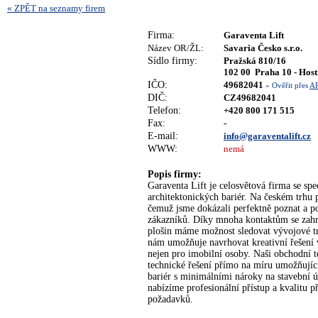
« ZPĚT na seznamy firem
Firma:
Garaventa Lift
Název OR/ŽL:
Savaria Česko s.r.o.
Sídlo firmy:
Pražská 810/16
102 00 Praha 10 - Host
IČO:
49682041
» Ověřit přes
A
DIČ:
CZ49682041
Telefon:
+420 800 171 515
Fax:
-
E-mail:
info@garaventalift.cz
WWW:
nemá
Popis firmy:
Garaventa Lift je celosvětová firma se spe
architektonických bariér. Na českém trhu
čemuž jsme dokázali perfektně poznat a p
zákazníků. Díky mnoha kontaktům se zahr
plošin máme možnost sledovat vývojové t
nám umožňuje navrhovat kreativní řešení v
nejen pro imobilní osoby. Naši obchodní 
technické řešení přímo na míru umožňujíc
bariér s minimálními nároky na stavební
nabízíme profesionální přístup a kvalitu př
požadavků.