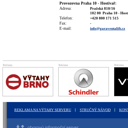
Provozovna Praha 10 - Hostivař:
Adresa:
Pražská 810/16
102 00 Praha 10 - Hos
Telefon:
+420 800 171 515
Fax:
-
E-mail:
info@garaventalift.cz
Reklama
Reklama
Reklama
REKLAMA NA VÝTAHY SERVERU
STRUČNÝ NÁVOD
KON