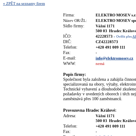
« ZPĚT na seznamy firem
Firma:
ELEKTRO MOSEV s.r.
Název OR/ŽL:
ELEKTRO MOSEV spol.
Sídlo firmy:
Vážní 1171
500 03 Hradec Králov
IČO:
42228573
» Ověřit přes
A
DIČ:
CZ42228573
Telefon:
+420 491 009 111
Fax:
-
E-mail:
info@elektromosev.cz
WWW:
nemá
Popis firmy:
Společnost byla založena a zahájila činnos
specializovaná na obory, výtahy, elektroin
Technické vybavení a dlouhodobé zkušenos
požadavky v uvedených oborech i těch nej
zaměstnává přes 100 zaměstnanců.
Provozovna Hradec Králové:
Adresa:
Vážní 1171
500 03 Hradec Králov
Telefon:
+420 491 009 111
Fax:
-