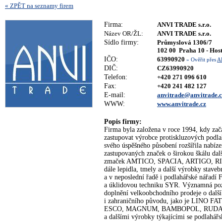
« ZPĚT na seznamy firem
Firma:
ANVI TRADE s.r.o.
Název OR/ŽL:
ANVI TRADE s.r.o.
Sídlo firmy:
Průmyslová 1306/7
102 00 Praha 10 - Hos
IČO:
63990920
» Ověřit přes
A
DIČ:
CZ63990920
Telefon:
+420 271 096 610
Fax:
+420 241 482 127
E-mail:
anvitrade@anvitrade.c
WWW:
www.anvitrade.cz
Popis firmy:
Firma byla založena v roce 1994, kdy zač
zastupovat výrobce protiskluzových pod
svého úspěšného působení rozšířila nabíz
zastupovaných značek o širokou škálu dal
zmaček AMTICO, SPACIA, ARTIGO, 
dále lepidla, tmely a další výrobky stav
a v neposlední řadě i podlahářské nář
a úklidovou techniku SYR. Významná poz
doplnění velkoobchodního prodeje o dalš
i zahraničního původu, jako je LIN
ESCO, MAGNUM, BAMBOPOL, RUDAN,
a dalšími výrobky týkajícími se podlahář