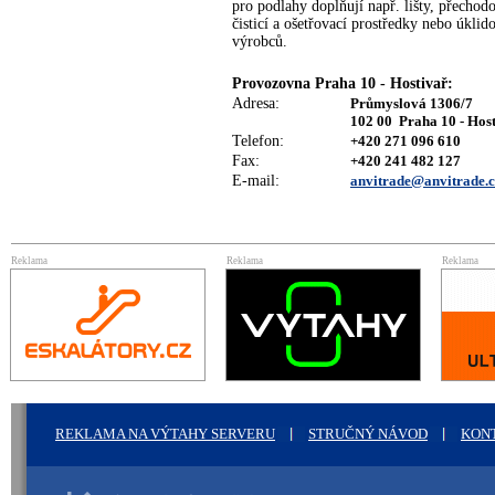
pro podlahy doplňují např. lišty, přechod
čisticí a ošetřovací prostředky nebo úklid
výrobců.
Provozovna Praha 10 - Hostivař:
Adresa:
Průmyslová 1306/7
102 00 Praha 10 - Hos
Telefon:
+420 271 096 610
Fax:
+420 241 482 127
E-mail:
anvitrade@anvitrade.c
Reklama
Reklama
Reklama
REKLAMA NA VÝTAHY SERVERU
STRUČNÝ NÁVOD
KON