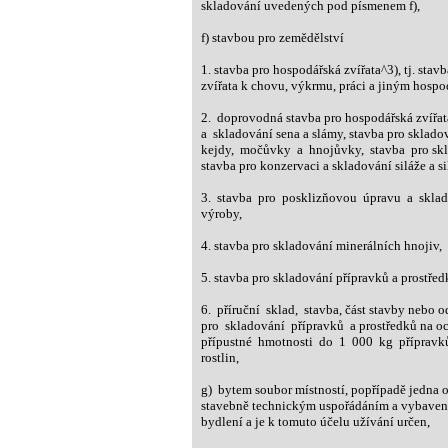
skladování uvedených pod písmenem f),
f) stavbou pro zemědělství
1. stavba pro hospodářská zvířata^3), tj. stav
zvířata k chovu, výkrmu, práci a jiným hosp
2. doprovodná stavba pro hospodářská zvířata,
a skladování sena a slámy, stavba pro skladov
kejdy, močůvky a hnojůvky, stavba pro skl
stavba pro konzervaci a skladování siláže a si
3. stavba pro posklizňovou úpravu a sklado
výroby,
4. stavba pro skladování minerálních hnojiv,
5. stavba pro skladování přípravků a prostředk
6. příruční sklad, stavba, část stavby nebo o
pro skladování přípravků a prostředků na oc
přípustné hmotnosti do 1 000 kg přípravků 
rostlin,
g) bytem soubor místností, popřípadě jedna o
stavebně technickým uspořádáním a vybavení
bydlení a je k tomuto účelu užívání určen,