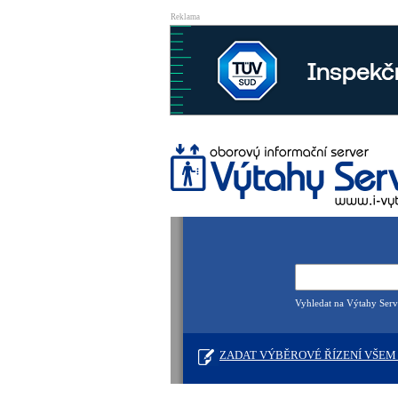
Reklama
Vyhledat na Výtahy Serv
ZADAT VÝBĚROVÉ ŘÍZENÍ VŠEM