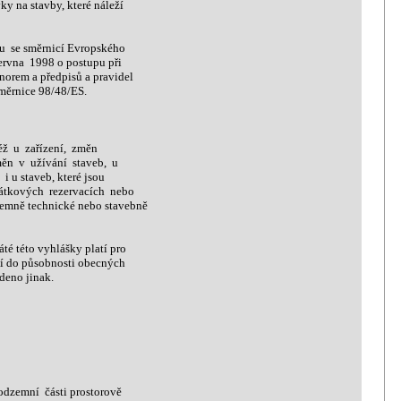
y na stavby, které náleží
 se směrnicí Evropského
vna 1998 o postupu při
norem a předpisů a pravidel
směrnice 98/48/ES.
ž u zařízení, změn
ěn v užívání staveb, u
 u staveb, které jsou
tkových rezervacích nebo
mně technické nebo stavebně
é této vyhlášky platí pro
ží do působnosti obecných
edeno jinak.
dzemní části prostorově