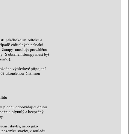
ti jakéhokoliv odtoku a
padě viditelných průsaků
í žumpy musí být prováděno
. S obsahem žumpy musí být
sem^5).
ožněno výhledové připojení
6) ukončenou čistírnou
klidu
u plochu odpovídající druhu
ožnit plynulý a bezpečný
by.
učást stavby, nebo jako
a pozemku stavby, v souladu