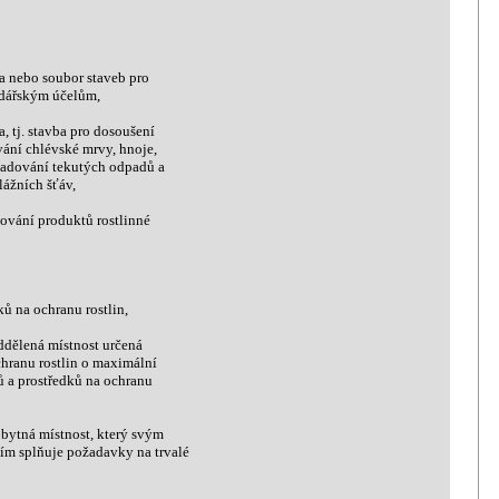
ba nebo soubor staveb pro
odářským účelům,
 tj. stavba pro dosoušení
ání chlévské mrvy, hnoje,
adování tekutých odpadů a
lážních šťáv,
vání produktů rostlinné
ů na ochranu rostlin,
ddělená místnost určená
hranu rostlin o maximální
a prostředků na ochranu
bytná místnost, který svým
m splňuje požadavky na trvalé