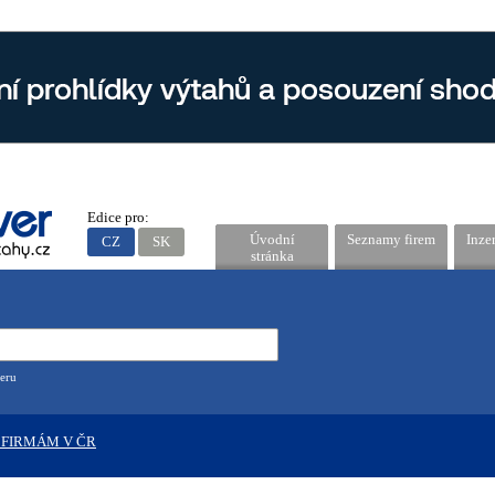
Edice pro:
Úvodní
Seznamy firem
Inze
CZ
SK
stránka
eru
 FIRMÁM V ČR