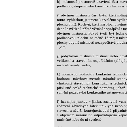
h) místností prostorově uzavřená část stav
podlahou, stropem nebo konstrukcí krovu a p
i) obytnou místností část bytu, která splňu
touto vyhláškou, je určena k trvalému bydle
plochu 8 m2. Kuchyň, která má plochu nejmén
denní osvětlení, přímé větrání a vytápění s mo
obytnou místností. Pokud tvoří byt jedna ob
podlahovou plochu nejméně 16 m2; u místnos
plochy obytné místnosti nezapočítává plocha 
1,2 m,
j) pobytovou místností místnost nebo prosto
velikostí a stavebním uspořádáním splňují p
nich zdržovaly osoby,
k) normovou hodnotou konkrétní technický 
hodnota, návrhová metoda, národně stanove
vlastnosti stavebních konstrukcí a technický
příslušné české technické normě^4), jehož 
splnění požadavků konkrétního ustanovení té
l) havarijní jímkou - jímka, záchytná vana 
zadržení závadných látek uniklých nebo vyp
stavech z nádrží, kontejnerů, obalů, případně
s objemem minimálně odpovídajícím kapacit
umístěné nebo do ní svedené.