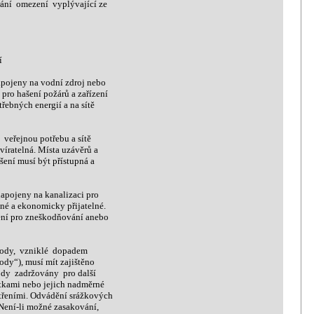
í omezení vyplývající ze
í
pojeny na vodní zdroj nebo
ro hašení požárů a zařízení
bných energií a na sítě
eřejnou potřebu a sítě
íratelná. Místa uzávěrů a
ení musí být přístupná a
apojeny na kanalizaci pro
é a ekonomicky přijatelné.
ení pro zneškodňování anebo
ody, vzniklé dopadem
dy“), musí mít zajištěno
dy zadržovány pro další
tkami nebo jejich nadměrné
řeními. Odvádění srážkových
ení-li možné zasakování,