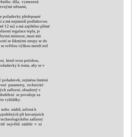
ebního díla, vymezená
evnými stěnami,
je požadavky předepsané
ní a má nejmenší podlahovou
ě 12 m2 a má zajištěno přímé
žností regulace tepla, je
ytná místnost, musí mít
tí se šikmými stropy se do
se světlou výškou menší než
r, které svou polohou,
ožadavky k tomu, aby se v
požadavek, zejména limitní
né parametry, technické
ch zařízení, obsažený v
dodržení se považuje za
to vyhlášky.
nebo nádrž, určená k
uštěných při havarijních
 technologického zařízení
ě největší nádrže v ní