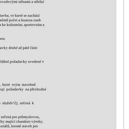
vodovými stěnami a střešní
vba, ve které se nachází
ěmž počet a hustota osob
 ke kulturním, sportovním a
hou
ky druhé až páté části
vláštní požadavky uvedené v
, které svým stavebně
ují požadavky na přechodné
 služeb^2), určená k
určená pro průmyslovou,
y mající charakter výroby,
riálů, kromě staveb pro