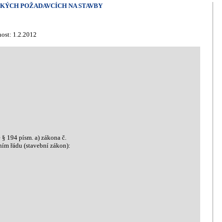
ICKÝCH POŽADAVCÍCH NA STAVBY
nost: 1.2.2012
§ 194 písm. a) zákona č.
ím řádu (stavební zákon):