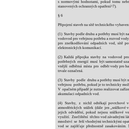
s normovými hodnotami, pokud tomu nebrán
stanovených ochranných opatření^7).
§ 6
Připojení staveb na sítě technického vybaven
(1) Stavby podle druhu a potřeby musí být na
vodovod pro veřejnou potřebu a rozvod vody p
pro zneškodňování odpadních vod, sítě potře
elektronických komunikací.
(2) Každá přípojka stavby na vodovod pro v
potřebných energií musí být samostatně uzav
vnější odběrná místa pro odběr vody pro haš
trvale označená.
(3) Stavby podle druhu a potřeby musí být n
veřejnou potřebu, pokud je to technicky možn
V opačném případě je nutno realizovat zaříz
akumulaci odpadních vod.
(4) Stavby, z nichž odtékají povrchové v
atmosférických srážek (dále jen „srážkové vo
jejich odvádění, pokud nejsou srážkové vo
využití. Znečištění těchto vod závadnými lá
množství se řeší vhodnými technickými opat
vod se zajišťuje přednostně zasakováním. N