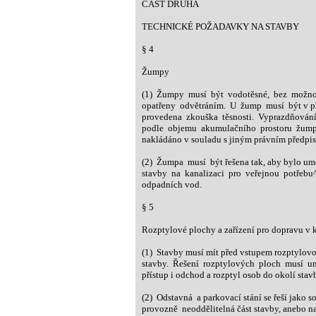
ČÁST DRUHÁ
TECHNICKÉ POŽADAVKY NA STAVBY
§ 4
Žumpy
(1) Žumpy musí být vodotěsné, bez možnos
opatřeny odvětráním. U žump musí být v pří
provedena zkouška těsnosti. Vyprazdňován
podle objemu akumulačního prostoru žumpy
nakládáno v souladu s jiným právním předpi
(2) Žumpa musí být řešena tak, aby bylo um
stavby na kanalizaci pro veřejnou potřebu^
odpadních vod.
§ 5
Rozptylové plochy a zařízení pro dopravu v 
(1) Stavby musí mít před vstupem rozptylovo
stavby. Řešení rozptylových ploch musí um
přístup i odchod a rozptyl osob do okolí stav
(2) Odstavná a parkovací stání se řeší jako so
provozně neoddělitelná část stavby, anebo n