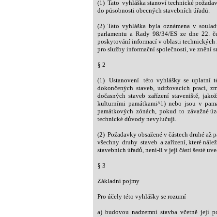
(1) Tato vyhláška stanoví technické požadavk
do působnosti obecných stavebních úřadů.
(2) Tato vyhláška byla oznámena v souladu
parlamentu a Rady 98/34/ES ze dne 22. čer
poskytování informací v oblasti technických 
pro služby informační společnosti, ve znění 
§ 2
(1) Ustanovení této vyhlášky se uplatní té
dokončených staveb, udržovacích prací, zm
dočasných staveb zařízení staveniště, jakož i
kulturními památkami^1) nebo jsou v pamá
památkových zónách, pokud to závažné úze
technické důvody nevylučují.
(2) Požadavky obsažené v částech druhé až pát
všechny druhy staveb a zařízení, které nále
stavebních úřadů, není-li v její části šesté uv
§ 3
Základní pojmy
Pro účely této vyhlášky se rozumí
a) budovou nadzemní stavba včetně její po