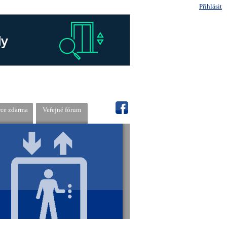
Přihlásit
rce zdarma
Veřejné fórum