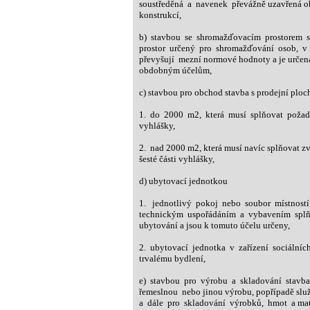
soustředěná a navenek převážně uzavřená ob
konstrukcí,
b) stavbou se shromažďovacím prostorem sta
prostor určený pro shromažďování osob, v n
převyšují mezní normové hodnoty a je určena
obdobným účelům,
c) stavbou pro obchod stavba s prodejní ploc
1. do 2000 m2, která musí splňovat požadav
vyhlášky,
2. nad 2000 m2, která musí navíc splňovat z
šesté části vyhlášky,
d) ubytovací jednotkou
1. jednotlivý pokoj nebo soubor místností
technickým uspořádáním a vybavením splň
ubytování a jsou k tomuto účelu určeny,
2. ubytovací jednotka v zařízení sociálních
trvalému bydlení,
e) stavbou pro výrobu a skladování stavba 
řemeslnou nebo jinou výrobu, popřípadě služb
a dále pro skladování výrobků, hmot a mate