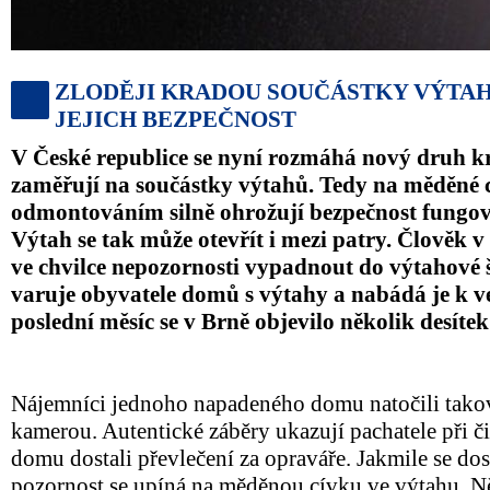
ZLODĚJI KRADOU SOUČÁSTKY VÝTAH
JEJICH BEZPEČNOST
V České republice se nyní rozmáhá nový druh krá
zaměřují na součástky výtahů. Tedy na měděné c
odmontováním silně ohrožují bezpečnost fungová
Výtah se tak může otevřít i mezi patry. Člověk
ve chvilce nepozornosti vypadnout do výtahové š
varuje obyvatele domů s výtahy a nabádá je k ve
poslední měsíc se v Brně objevilo několik desíte
Nájemníci jednoho napadeného domu natočili takov
kamerou. Autentické záběry ukazují pachatele při či
domu dostali převlečení za opraváře. Jakmile se dos
pozornost se upíná na měděnou cívku ve výtahu. 