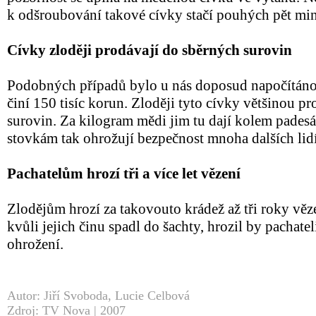
k odšroubování takové cívky stačí pouhých pět min
Cívky zloději prodávají do sběrných surovin
Podobných případů bylo u nás doposud napočítáno
činí 150 tisíc korun. Zloději tyto cívky většinou p
surovin. Za kilogram mědi jim tu dají kolem padesá
stovkám tak ohrožují bezpečnost mnoha dalších lidí
Pachatelům hrozí tři a více let vězení
Zlodějům hrozí za takovouto krádež až tři roky vě
kvůli jejich činu spadl do šachty, hrozil by pachatel
ohrožení.
Autor: Jiří Svoboda, Lucie Celbová
Zdroj: TV Nova | 2007