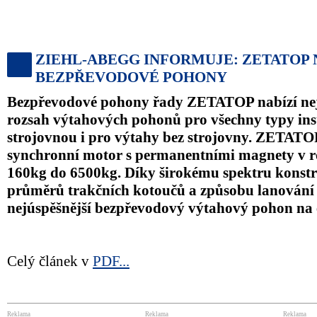
ZIEHL-ABEGG INFORMUJE: ZETATOP 
BEZPŘEVODOVÉ POHONY
Bezpřevodové pohony řady ZETATOP nabízí nejl
rozsah výtahových pohonů pro všechny typy inst
strojovnou i pro výtahy bez strojovny. ZETATO
synchronní motor s permanentními magnety v r
160kg do 6500kg. Díky širokému spektru konstru
průměrů trakčních kotoučů a způsobu lanování
nejúspěšnější bezpřevodový výtahový pohon na
Celý článek v
PDF...
Reklama
Reklama
Reklama