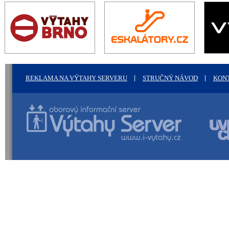
REKLAMA NA VÝTAHY SERVERU
STRUČNÝ NÁVOD
KON