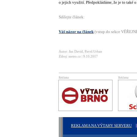
o jejich využití. Předpokládáme, že je to také o
Sdílejte článek:
Váš názor na článek
(vstup do sekce VĚŘEJ
Autor: Jan David, Pavel Urban
Zdroj: metro.cz | 9.10.2017
Reklama
Reklama
REKLAMA NA VÝTAHY SERVERU