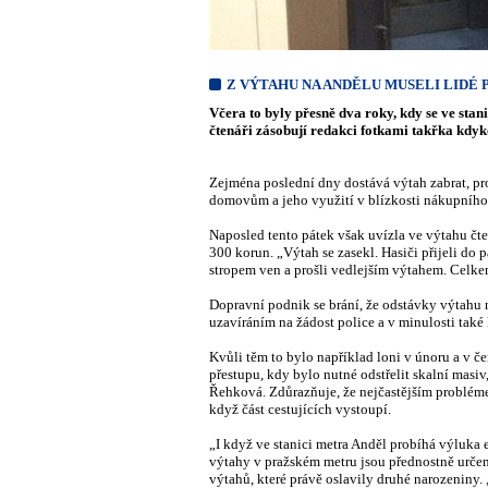
Z VÝTAHU NA ANDĚLU MUSELI LIDÉ 
Včera to byly přesně dva roky, kdy se ve stan
čtenáři zásobují redakci fotkami takřka kdyk
Zejména poslední dny dostává výtah zabrat, pr
domovům a jeho využití v blízkosti nákupního c
Naposled tento pátek však uvízla ve výtahu čte
300 korun. „Výtah se zasekl. Hasiči přijeli do p
stropem ven a prošli vedlejším výtahem. Celkem 
Dopravní podnik se brání, že odstávky výtah
uzavíráním na žádost police a v minulosti tak
Kvůli těm to bylo například loni v únoru a v č
přestupu, kdy bylo nutné odstřelit skalní masi
Řehková. Zdůrazňuje, že nejčastějším probléme
když část cestujících vystoupí.
„I když ve stanici metra Anděl probíhá výluka e
výtahy v pražském metru jsou přednostně určeny 
výtahů, které právě oslavily druhé narozeniny