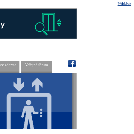
Přihlásit
rce zdarma
Veřejné fórum