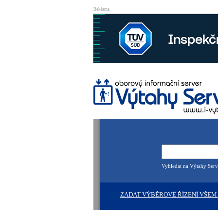
Reklama
Vyhledat na Výtahy Serv
ZADAT VÝBĚROVÉ ŘÍZENÍ VŠEM