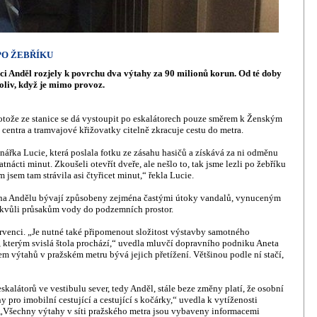
PO ŽEBŘÍKU
ici Anděl rozjely k povrchu dva výtahy za 90 milionů korun. Od té doby
oliv, když je mimo provoz.
otože ze stanice se dá vystoupit po eskalátorech pouze směrem k Ženským
entra a tramvajové křižovatky citelně zkracuje cestu do metra.
nářka Lucie, která poslala fotku ze zásahu hasičů a získává za ni odměnu
atnácti minut. Zkoušeli otevřít dveře, ale nešlo to, tak jsme lezli po žebříku
jsem tam strávila asi čtyřicet minut,“ řekla Lucie.
u na Andělu bývají způsobeny zejména častými útoky vandalů, vynuceným
é kvůli průsakům vody do podzemních prostor.
ervenci. „Je nutné také připomenout složitost výstavby samotného
v, kterým svislá štola prochází,“ uvedla mluvčí dopravního podniku Aneta
m výtahů v pražském metru bývá jejich přetížení. Většinou podle ní stačí,
skalátorů ve vestibulu sever, tedy Anděl, stále beze změny platí, že osobní
pro imobilní cestující a cestující s kočárky,“ uvedla k vytíženosti
. „Všechny výtahy v síti pražského metra jsou vybaveny informacemi