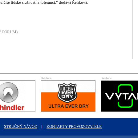
 určité lidské slušnosti a toleranci,“ dodává Řehková.
NÉ FÓRUM)
Reklama
Reklama
STRUČNÝ NÁVOD
KONTAKTY PROVOZOVATELE