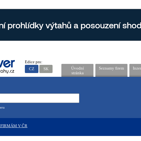
Edice pro:
Úvodní
Seznamy firem
Inze
CZ
SK
stránka
eru
 FIRMÁM V ČR