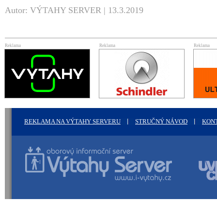
Autor: VÝTAHY SERVER | 13.3.2019
Reklama
Reklama
Reklama
REKLAMA NA VÝTAHY SERVERU
STRUČNÝ NÁVOD
KON