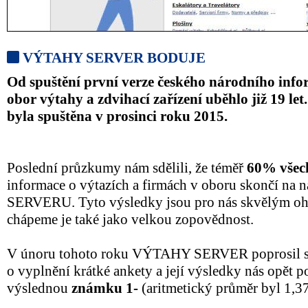
VÝTAHY SERVER BODUJE
Od spuštění první verze českého národního info
obor výtahy a zdvihací zařízení uběhlo již 19 let
byla spuštěna v prosinci roku 2015.
Poslední průzkumy nám sdělili, že téměř
60% všech
informace o výtazích a firmách v oboru skončí n
SERVERU. Tyto výsledky jsou pro nás skvělým oho
chápeme je také jako velkou zopovědnost.
V únoru tohoto roku VÝTAHY SERVER poprosil sv
o vyplnění krátké ankety a její výsledky nás opět p
výslednou
známku 1-
(aritmetický průměr byl 1,37