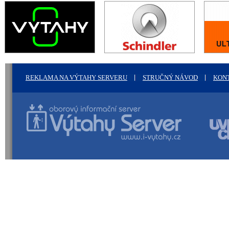
REKLAMA NA VÝTAHY SERVERU
STRUČNÝ NÁVOD
KON