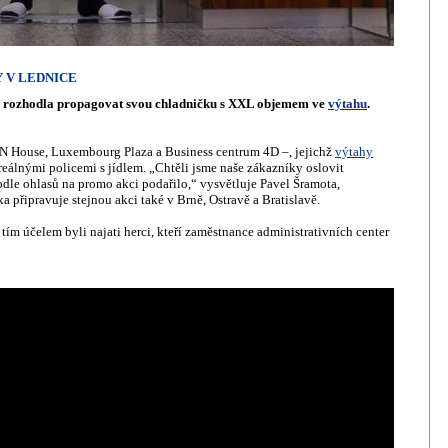
 V LEDNICE
e rozhodla propagovat svou chladničku s XXL objemem ve
výtahu
.
 PSN House, Luxembourg Plaza a Business centrum 4D –, jejichž
výtahy
eálnými policemi s jídlem. „Chtěli jsme naše zákazníky oslovit
dle ohlasů na promo akci podařilo,“ vysvětluje Pavel Šramota,
připravuje stejnou akci také v Brně, Ostravě a Bratislavě.
tím účelem byli najati herci, kteří zaměstnance administrativních center