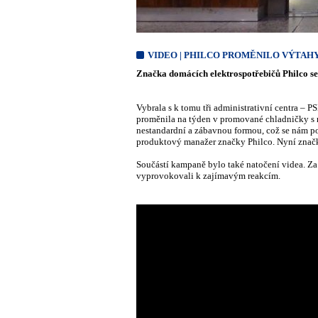
VIDEO | PHILCO PROMĚNILO VÝTAHY
Značka domácích elektrospotřebičů Philco s
Vybrala s k tomu tři administrativní centra –
proměnila na týden v promované chladničky s r
nestandardní a zábavnou formou, což se nám po
produktový manažer značky Philco. Nyní značka 
Součástí kampaně bylo také natočení videa. Za 
vyprovokovali k zajímavým reakcím.