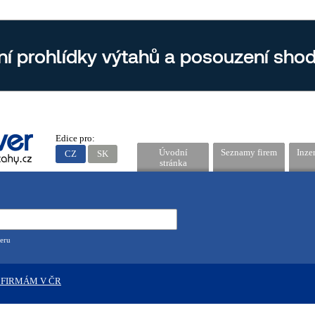
Edice pro:
Úvodní
Seznamy firem
Inze
CZ
SK
stránka
eru
 FIRMÁM V ČR