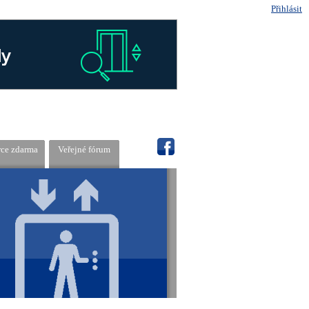
Přihlásit
rce zdarma
Veřejné fórum