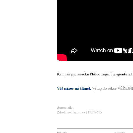
Kampaň pro značku Philco zajišťuje agentura 
Váš názor na článek
(vstup do sekce VĚŘEJ
Autor: -stk-
Zdroj: mediaguru.cz | 17.7.2015