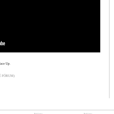
Face Up.
NÉ FÓRUM)