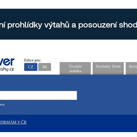
Edice pro:
Úvodní
Seznamy firem
Inze
CZ
SK
stránka
eru
 FIRMÁM V ČR