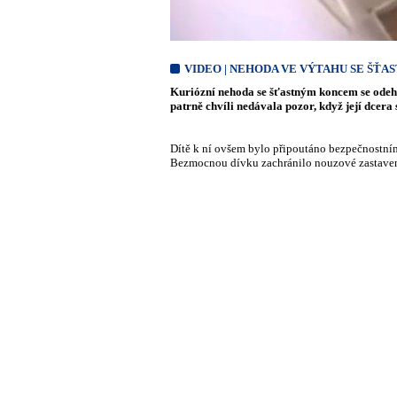
VIDEO | NEHODA VE VÝTAHU SE ŠŤ
Kuriózní nehoda se šťastným koncem se odehr
patrně chvíli nedávala pozor, když její dcera
Dítě k ní ovšem bylo připoutáno bezpečnostní
Bezmocnou dívku zachránilo nouzové zastave