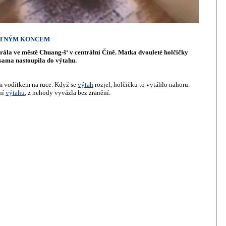
ASTNÝM KONCEM
ála ve městě Chuang-š‘ v centrální Číně. Matka dvouleté holčičky
 sama nastoupila do výtahu.
m vodítkem na ruce. Když se
výtah
rozjel, holčičku to vytáhlo nahoru.
ní
výtahu
, z nehody vyvázla bez zranění.