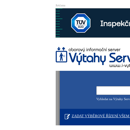
Reklama
Vyhledat na Výtahy Serv
ZADAT VÝBĚROVÉ ŘÍZENÍ VŠEM