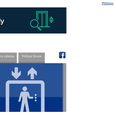
Přihlásit
rce zdarma
Veřejné fórum