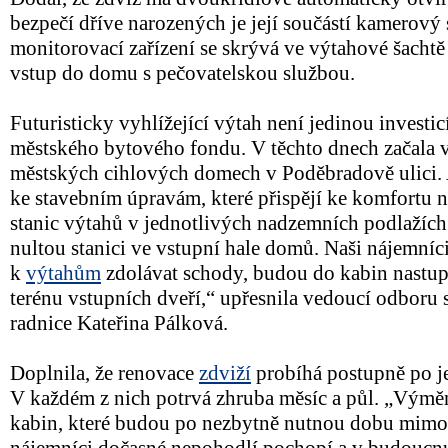
bezpečí dříve narozených je její součástí kamerový
monitorovací zařízení se skrývá ve výtahové šachtě a
vstup do domu s pečovatelskou službou.
Futuristicky vyhlížející výtah není jedinou investic
městského bytového fondu. V těchto dnech začala 
městských cihlových domech v Poděbradově ulici. 
ke stavebním úpravám, které přispějí ke komfortu 
stanic výtahů v jednotlivých nadzemních podlažích 
nultou stanici ve vstupní hale domů. Naši nájemníci
k
výtahům
zdolávat schody, budou do kabin nastup
terénu vstupních dveří,“ upřesnila vedoucí odbor
radnice Kateřina Pálková.
Doplnila, že renovace
zdviží
probíhá postupně po j
V každém z nich potrvá zhruba měsíc a půl. „Výměn
kabin, které budou po nezbytně nutnou dobu mimo