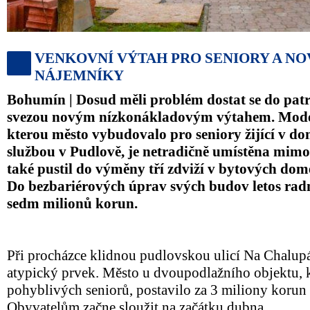
VENKOVNÍ VÝTAH PRO SENIORY A NO
NÁJEMNÍKY
Bohumín | Dosud měli problém dostat se do pat
svezou novým nízkonákladovým výtahem. Moder
kterou město vybudovalo pro seniory žijící v do
službou v Pudlově, je netradičně umístěna mim
také pustil do výměny tří zdviží v bytových dom
Do bezbariérových úprav svých budov letos radn
sedm milionů korun.
Při procházce klidnou pudlovskou ulicí Na Chalup
atypický prvek. Město u dvoupodlažního objektu,
pohyblivých seniorů, postavilo za 3 miliony koru
Obyvatelům začne sloužit na začátku dubna.