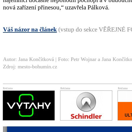
nájemníci dočasné nepohodlí pochopí a v budoucnu
nová zařízení přinesou,“ uzavřela Pálková.
Váš názor na článek
(vstup do sekce VĚŘEJNÉ
Autor: Jana Končítková | Foto: Petr Wojnar a Jana Končítk
Zdroj: mesto-bohumin.cz
Reklama
Reklama
Reklama