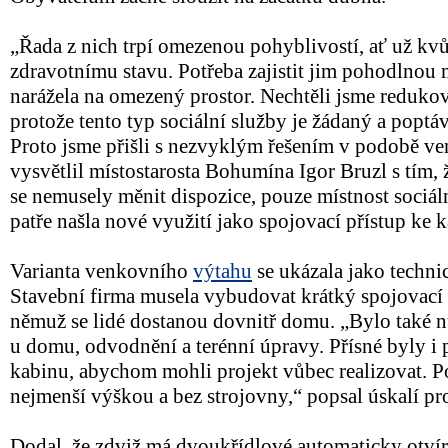
„Řada z nich trpí omezenou pohyblivostí, ať už kvů
zdravotnímu stavu. Potřeba zajistit jim pohodlnou
narážela na omezený prostor. Nechtěli jsme redukov
protože tento typ sociální služby je žádaný a popt
Proto jsme přišli s nezvyklým řešením v podobě v
vysvětlil místostarosta Bohumína Igor Bruzl s tím, 
se nemusely měnit dispozice, pouze místnost sociá
patře našla nové využití jako spojovací přístup ke k
Varianta venkovního
výtahu
se ukázala jako techni
Stavební firma musela vybudovat krátký spojovací 
němuž se lidé dostanou dovnitř domu. „Bylo také n
u domu, odvodnění a terénní úpravy. Přísné byly 
kabinu, abychom mohli projekt vůbec realizovat. Po
nejmenší výškou a bez strojovny,“ popsal úskalí pro
Dodal, že zdviž má dvoukřídlové automaticky otvíra