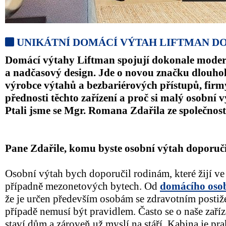
UNIKÁTNÍ DOMÁCÍ VÝTAH LIFTMAN D
Domácí výtahy Liftman spojují dokonale modern
a nadčasový design. Jde o novou značku dlouho
výrobce výtahů a bezbariérových přístupů, firmy
přednosti těchto zařízení a proč si malý osobní 
Ptali jsme se Mgr. Romana Zdařila ze společnos
Pane Zdařile, komu byste osobní výtah doporuč
Osobní výtah bych doporučil rodinám, které žijí v
případně mezonetových bytech. Od
domácího oso
že je určen především osobám se zdravotním postiž
případě nemusí být pravidlem. Často se o naše zařízen
staví dům a zároveň už myslí na stáří. Kabina je pra