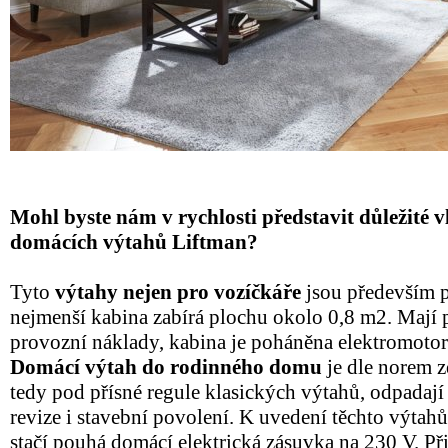
Mohl byste nám v rychlosti představit důležité v
domácích výtahů Liftman?
Tyto
výtahy nejen pro vozíčkáře
jsou především 
nejmenší kabina zabírá plochu okolo 0,8 m2. Mají 
provozní náklady, kabina je poháněna elektromot
Domácí výtah do rodinného domu
je dle norem z
tedy pod přísné regule klasických výtahů, odpadaj
revize i stavební povolení. K uvedení těchto výta
stačí pouhá domácí elektrická zásuvka na 230 V. P