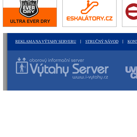
REKLAMA NA VÝTAHY SERVERU
STRUČNÝ NÁVOD
KON