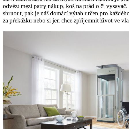
odvézt mezi patry nákup, koš na prádlo či vysava
shrnout, pak je náš domácí výtah určen pro každéh
za překážku nebo si jen chce zpříjemnit život ve v