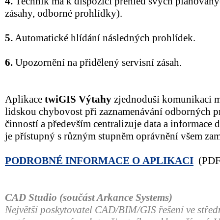
4.
Technik má k dispozici přehled svých plánovanýc
zásahy, odborné prohlídky).
5.
Automatické hlídání následných prohlídek.
6.
Upozornění na přidělený servisní zásah.
Aplikace
twiGIS Výtahy
zjednoduší komunikaci me
lidskou chybovost při zaznamenávání odborných pr
činností a především centralizuje data a informace 
je přístupný s různým stupněm oprávnění všem zam
PODROBNÉ INFORMACE O APLIKACI
(PDF
CAD Studio (součást Arkance Systems)
Největší poskytovatel CAD/BIM/GIS řešení ve střed