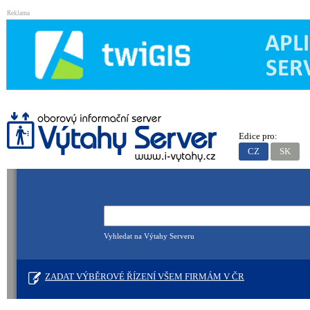
Reklama
Edice pro:
CZ
SK
Vyhledat na Výtahy Serveru
ZADAT VÝBĚROVÉ ŘÍZENÍ VŠEM FIRMÁM V ČR