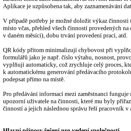
Aplikace je uzpůsobena tak, aby zaznamenávání dat
V případě potřeby je možné doložit výkaz činnosti t
místo včas, přehled všech činností provedených n
v daném měsíci), dobu trvání provedení prací, atd.
QR kódy přitom minimalizují chybovost při vyplň
formulářů jako je např. číslo výtahu, nosnost, pro
vyplňují automaticky, což zrychluje celý proces, kt
k automatickému generování předávacího protokolu
podepsat přímo na místě.
Pro předávání informací mezi zaměstnanci funguje 
upozorní uživatele na činnosti, které mu byly přiřa
činností a jejich následnou správu řeší pracovník v
Hlavní přínosy řešení pro vedení společnosti