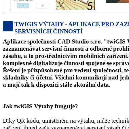
TWIGIS VÝTAHY - APLIKACE PRO Z
SERVISNÍCH ČINNOSTÍ
Aplikace společnosti CAD Studio s.r.o. "twiGI
zaznamenávat servisní činnosti a odborné prohl
zásahu, a to prostřednictvím mobilních zařízen
komplexně digitalizuje činnosti spojené se sprá
Řešení je přizpůsobené pro vedení společnosti, t
skladníky či účetní. Všichni komunikují nad jed
a mají tak k dispozici stále aktuální data.
Jak twiGIS Výtahy funguje?
Díky QR kódu, umístěném na výtahu, může technik
zařízení ihned začít zaznamenávat servisní zásah č