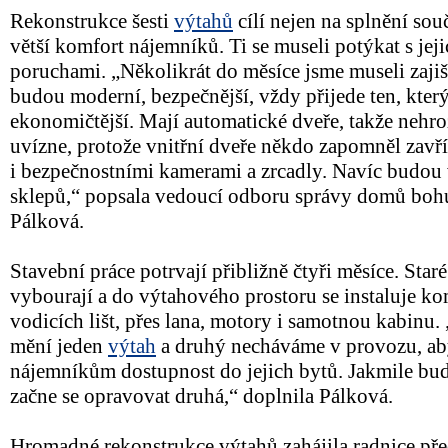
Rekonstrukce šesti
výtahů
cílí nejen na splnění sou
větší komfort nájemníků. Ti se museli potýkat s je
poruchami. „Několikrát do měsíce jsme museli zaji
budou moderní, bezpečnější, vždy přijede ten, který j
ekonomičtější. Mají automatické dveře, takže nehro
uvízne, protože vnitřní dveře někdo zapomněl zavř
i bezpečnostními kamerami a zrcadly. Navíc budou 
sklepů,“ popsala vedoucí odboru správy domů boh
Pálková.
Stavební práce potrvají přibližně čtyři měsíce. Star
vybourají a do výtahového prostoru se instaluje k
vodicích lišt, přes lana, motory i samotnou kabin
mění jeden
výtah
a druhý necháváme v provozu, aby
nájemníkům dostupnost do jejich bytů. Jakmile bu
začne se opravovat druhá,“ doplnila Pálková.
Hromadné rekonstrukce výtahů zahájila radnice před