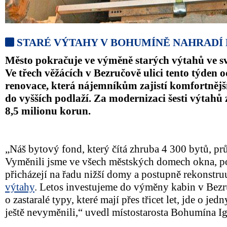
STARÉ VÝTAHY V BOHUMÍNĚ NAHRADÍ
Město pokračuje ve výměně starých výtahů ve 
Ve třech věžácích v Bezručově ulici tento týden 
renovace, která nájemníkům zajistí komfortnější
do vyšších podlaží. Za modernizaci šesti výtahů 
8,5 milionu korun.
„Náš bytový fond, který čítá zhruba 4 300 bytů, p
Vyměnili jsme ve všech městských domech okna, po
přicházejí na řadu nižší domy a postupně rekonstru
výtahy
. Letos investujeme do výměny kabin v Bezru
o zastaralé typy, které mají přes třicet let, jde o jed
ještě nevyměnili,“ uvedl místostarosta Bohumína Ig