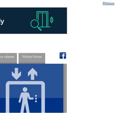
Přihlásit
rce zdarma
Veřejné fórum