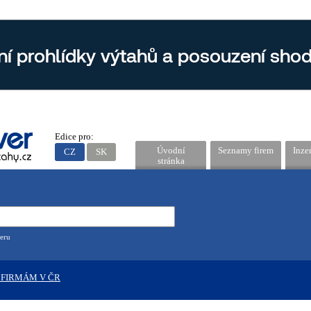
Edice pro:
Úvodní
Seznamy firem
Inze
CZ
SK
stránka
eru
 FIRMÁM V ČR