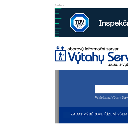
Reklama
Vyhledat na Výtahy Serv
ZADAT VÝBĚROVÉ ŘÍZENÍ VŠEM