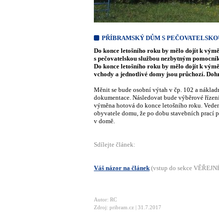
PŘÍBRAMSKÝ DŮM S PEČOVATELSKO
Do konce letošního roku by mělo dojít k výmě
s pečovatelskou službou nezbytným pomocníke
Do konce letošního roku by mělo dojít k výmě
vchody a jednotlivé domy jsou průchozí. Dohr
Měnit se bude osobní výtah v čp. 102 a nákla
dokumentace. Následovat bude výběrové řízení 
výměna hotová do konce letošního roku. Vedení
obyvatele domu, že po dobu stavebních prací p
v domě.
Sdílejte článek:
Váš názor na článek
(vstup do sekce VĚŘEJ
Autor: RC
Zdroj: pribram.cz | 31.7.2017