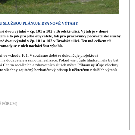
U SLUŽBOU PLÁNUJE DVA NOVÉ VÝTAHY
ně dvou výtahů v čp. 101 a 102 v Brodské ulici. Výtah je v domě
m a to jak pro jeho obyvatele, tak pro pracovníky pečovatelské služby.
ně dvou výtahů v čp. 101 a 102 v Brodské ulici. Ten má celkem tři
omady se v nich nachází šest výtahů.
dní ve vchodu 101. V současné době se dokončuje projektová
na dodavatele a samotná realizace. Pokud vše půjde hladce, měla by bát
 Centra sociálních a zdravotních služeb města Příbram ujišťuje všechny
ro všechny zajištěný bezbariérový přístup k některému z dalších výtahů
NÉ FÓRUM)