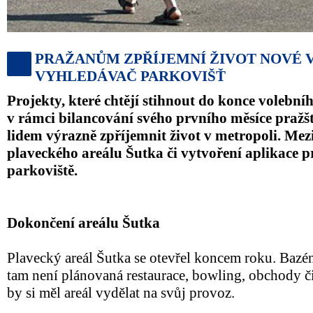
PRAŽANŮM ZPŘÍJEMNÍ ŽIVOT NOVÉ V
VYHLEDÁVAČ PARKOVIŠŤ
Projekty, které chtějí stihnout do konce volební
v rámci bilancování svého prvního měsíce pražš
lidem výrazně zpříjemnit život v metropoli. Mez
plaveckého areálu Šutka či vytvoření aplikace p
parkoviště.
Dokončení areálu Šutka
Plavecký areál Šutka se otevřel koncem roku. Bazén 
tam není plánovaná restaurace, bowling, obchody či
by si měl areál vydělat na svůj provoz.