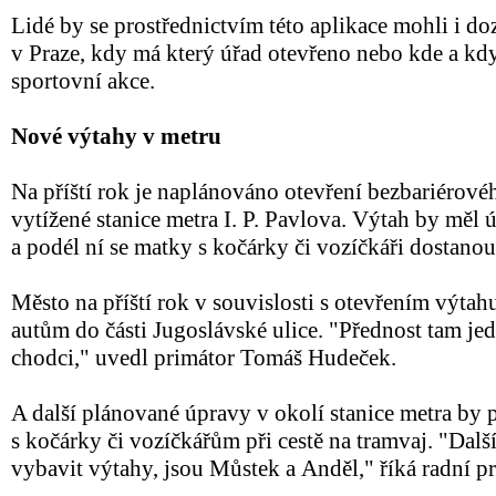
Lidé by se prostřednictvím této aplikace mohli i do
v Praze, kdy má který úřad otevřeno nebo kde a kdy
sportovní akce.
Nové výtahy v metru
Na příští rok je naplánováno otevření bezbariérové
vytížené stanice metra I. P. Pavlova. Výtah by měl ú
a podél ní se matky s kočárky či vozíčkáři dostanou
Město na příští rok v souvislosti s otevřením výtah
autům do části Jugoslávské ulice. "Přednost tam j
chodci," uvedl primátor Tomáš Hudeček.
A další plánované úpravy v okolí stanice metra b
s kočárky či vozíčkářům při cestě na tramvaj. "Další
vybavit výtahy, jsou Můstek a Anděl," říká radní pr