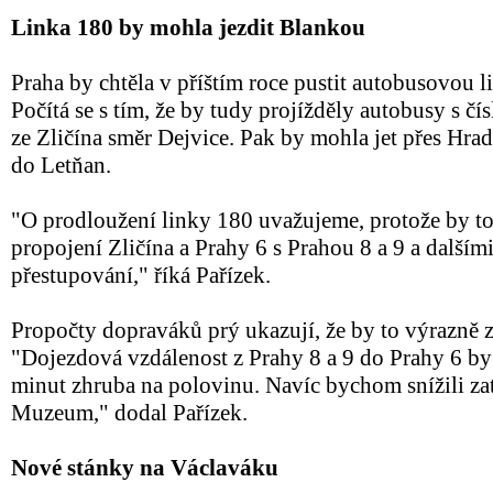
Linka 180 by mohla jezdit Blankou
Praha by chtěla v příštím roce pustit autobusovou 
Počítá se s tím, že by tudy projížděly autobusy s čí
ze Zličína směr Dejvice. Pak by mohla jet přes Hra
do Letňan.
"O prodloužení linky 180 uvažujeme, protože by to
propojení Zličína a Prahy 6 s Prahou 8 a 9 a dalším
přestupování," říká Pařízek.
Propočty dopraváků prý ukazují, že by to výrazně z
"Dojezdová vzdálenost z Prahy 8 a 9 do Prahy 6 by 
minut zhruba na polovinu. Navíc bychom snížili zat
Muzeum," dodal Pařízek.
Nové stánky na Václaváku