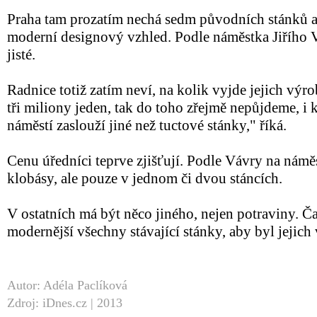
Praha tam prozatím nechá sedm původních stánků a d
moderní designový vzhled. Podle náměstka Jiřího V
jisté.
Radnice totiž zatím neví, na kolik vyjde jejich výr
tři miliony jeden, tak do toho zřejmě nepůjdeme, i k
náměstí zaslouží jiné než tuctové stánky," říká.
Cenu úředníci teprve zjišťují. Podle Vávry na námě
klobásy, ale pouze v jednom či dvou stáncích.
V ostatních má být něco jiného, nejen potraviny. 
modernější všechny stávající stánky, aby byl jejich
Autor: Adéla Paclíková
Zdroj: iDnes.cz | 2013