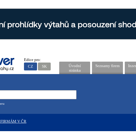
Edice pro:
Úvodní
Seznamy firem
Inze
CZ
SK
stránka
eru
 FIRMÁM V ČR