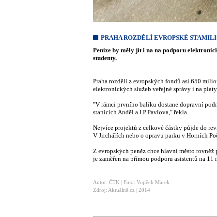
PRAHA ROZDĚLÍ EVROPSKÉ STAMILI
Peníze by měly jít i na na podporu elektroni
studenty.
Praha rozdělí z evropských fondů asi 650 mili
elektronických služeb veřejné správy i na plat
"V rámci prvního balíku dostane dopravní pod
stanicích Anděl a I.P.Pavlova," řekla.
Nejvíce projektů z celkové částky půjde do rev
V Jirchářích nebo o opravu parku v Horních Po
Z evropských peněz chce hlavní město rovněž po
je zaměřen na přímou podporu asistentů na 11 m
Autor: ČTK | Foto: Vojtěch Marek
Zdroj: Aktuálně.cz | 2014