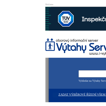
Reklama
Vyhledat na Výtahy Serv
ZADAT VÝBĚROVÉ ŘÍZENÍ VŠEM