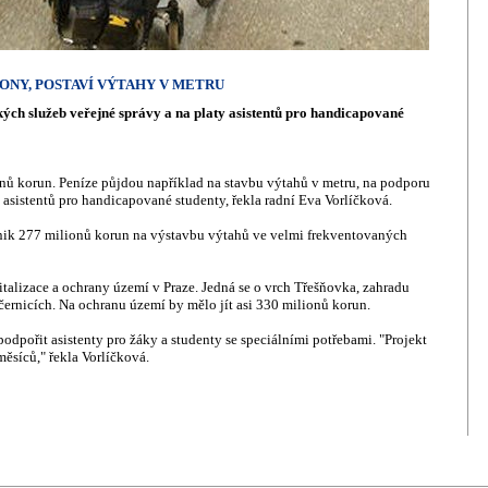
ONY, POSTAVÍ VÝTAHY V METRU
ckých služeb veřejné správy a na platy asistentů pro handicapované
onů korun. Peníze půjdou například na stavbu výtahů v metru, na podporu
y asistentů pro handicapované studenty, řekla radní Eva Vorlíčková.
nik 277 milionů korun na výstavbu výtahů ve velmi frekventovaných
italizace a ochrany území v Praze. Jedná se o vrch Třešňovka, zahradu
černicích. Na ochranu území by mělo jít asi 330 milionů korun.
dpořit asistenty pro žáky a studenty se speciálními potřebami. "Projekt
ěsíců," řekla Vorlíčková.