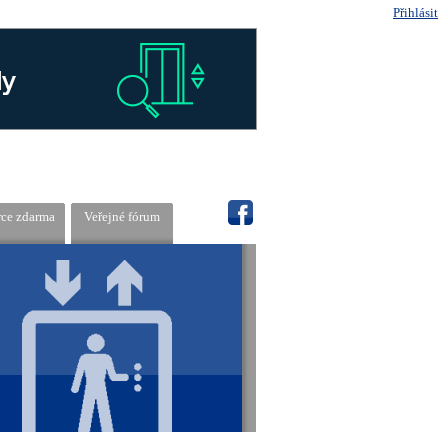
Přihlásit
rce zdarma
Veřejné fórum