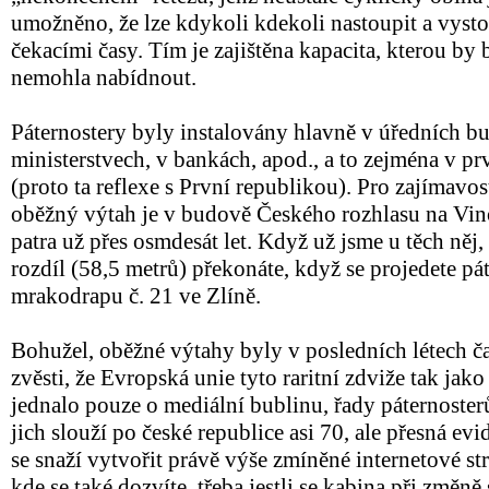
umožněno, že lze kdykoli kdekoli nastoupit a vysto
čekacími časy. Tím je zajištěna kapacita, kterou by
nemohla nabídnout.
Páternostery byly instalovány hlavně v úředních b
ministerstvech, v bankách, apod., a to zejména v prv
(proto ta reflexe s První republikou). Pro zajímavost
oběžný výtah je v budově Českého rozhlasu na Vin
patra už přes osmdesát let. Když už jsme u těch něj,
rozdíl (58,5 metrů) překonáte, když se projedete p
mrakodrapu č. 21 ve Zlíně.
Bohužel, oběžné výtahy byly v posledních létech čas
zvěsti, že Evropská unie tyto raritní zdviže tak jako
jednalo pouze o mediální bublinu, řady páternoster
jich slouží po české republice asi 70, ale přesná ev
se snaží vytvořit právě výše zmíněné internetové s
kde se také dozvíte, třeba jestli se kabina při změn