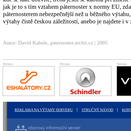
jak je to s tím vztahem páternoster x normy EU, zdal
páternosterem nebezpečnější než u běžného výtahu, 
výtahy čistě českou záležitostí, anebo je najdete i v 
Autor: David Kabele, paternoster.archii.cz | 2005
Reklama
Reklama
Reklama
REKLAMA NA VÝTAHY SERVERU
STRUČNÝ NÁVOD
KON