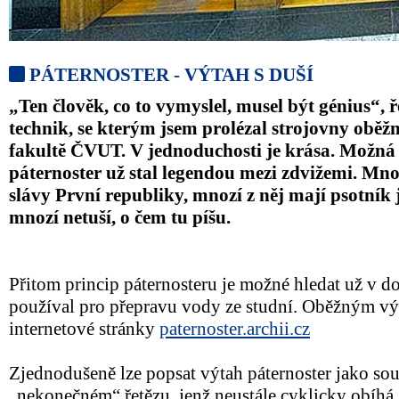
PÁTERNOSTER - VÝTAH S DUŠÍ
„Ten člověk, co to vymyslel, musel být génius“, 
technik, se kterým jsem prolézal strojovny obě
fakultě ČVUT. V jednoduchosti je krása. Možná 
páternoster už stal legendou mezi zdvižemi. Mno
slávy První republiky, mnozí z něj mají psotník j
mnozí netuší, o čem tu píšu.
Přitom princip páternosteru je možné hledat už v do
používal pro přepravu vody ze studní. Oběžným vý
internetové stránky
paternoster.archii.cz
Zjednodušeně lze popsat výtah páternoster jako so
„nekonečném“ řetězu, jenž neustále cyklicky obíhá 