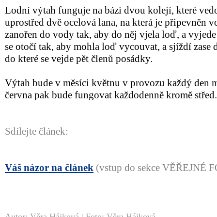
Lodní výtah funguje na bázi dvou kolejí, které vedo
uprostřed dvě ocelová lana, na která je připevněn vo
zanořen do vody tak, aby do něj vjela loď, a vyjede
se otočí tak, aby mohla loď vycouvat, a sjíždí zase 
do které se vejde pět členů posádky.
Výtah bude v měsíci květnu v provozu každý den m
června pak bude fungovat každodenně kromě střed.
Sdílejte článek:
Váš názor na článek
(vstup do sekce VĚŘEJNÉ
Autor: Věra Hájková | Foto: Věra Hájková