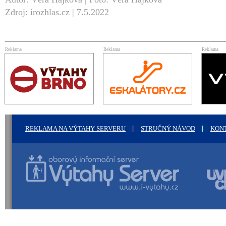
Zdroj: irozhlas.cz | 7.5.2022
Reklama
Reklama
Reklama
REKLAMA NA VÝTAHY SERVERU
STRUČNÝ NÁVOD
KON