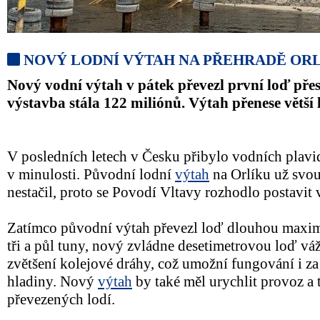
NOVÝ LODNÍ VÝTAH NA PŘEHRADĚ OR
Nový vodní výtah v pátek převezl první loď pře
výstavba stála 122 miliónů. Výtah přenese větší l
V posledních letech v Česku přibylo vodních plavide
v minulosti. Původní lodní
výtah
na Orlíku už svou
nestačil, proto se Povodí Vltavy rozhodlo postavit
Zatímco původní výtah převezl loď dlouhou maxim
tři a půl tuny, nový zvládne desetimetrovou loď váží
zvětšení kolejové dráhy, což umožní fungování i z
hladiny. Nový
výtah
by také měl urychlit provoz a 
převezených lodí.