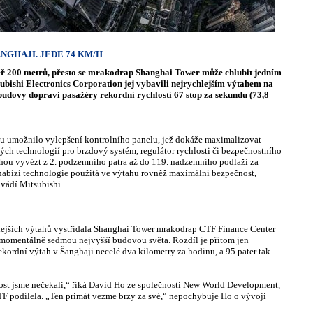
NGHAJI. JEDE 74 KM/H
éměř 200 metrů, přesto se mrakodrap Shanghai Tower může chlubit jedním
ubishi Electronics Corporation jej vybavili nejrychlejším výtahem na
budovy dopraví pasažéry rekordní rychlostí 67 stop za sekundu (73,8
u umožnilo vylepšení kontrolního panelu, jež dokáže maximalizovat
h technologií pro brzdový systém, regulátor rychlosti či bezpečnostního
ohou vyvézt z 2. podzemního patra až do 119. nadzemního podlaží za
nabízí technologie použitá ve výtahu rovněž maximální bezpečnost,
uvádí Mitsubishi.
ejších výtahů vystřídala Shanghai Tower mrakodrap CTF Finance Center
 momentálně sedmou nejvyšší budovou světa. Rozdíl je přitom jen
rekordní výtah v Šanghaji necelé dva kilometry za hodinu, a 95 pater tak
hlost jsme nečekali,“ říká David Ho ze společnosti New World Development,
CTF podílela. „Ten primát vezme brzy za své,“ nepochybuje Ho o vývoji