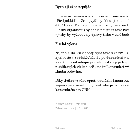
Rychleji už to nepůjde
Přílišná očekávání o nekonečném posouvání rek
„Předpokládám, že nejvyšší rychlost, jakou bu
(86,7 km/h). Nejde přitom o to, že bychom nedo
Lidský organismus by podle něj při takové rych
výtahy by vyžadovaly úpravy tlaku v celé budo
Finská výzva
Nejen v Číně však padají výtahové rekordy. Re
nyní roste v Saúdské Arábii a po dokončení v r
vysokém mrakodrapu jsou obrovské a jejich spl
z uhlíkových vláken, jež umožní konstrukci vý
zhruba polovinu.
Díky třetinové váze oproti tradičním lanům bu
nejvýše položeného obyvatelného patra na svět
konstruktéra pro CNN.
Autor: Daniel Džmuráň
Zdroj: euro.cz | 6.10.2016
Reklama
Reklama