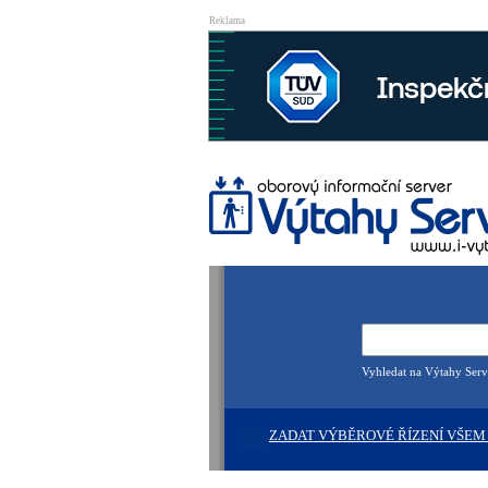
Reklama
Vyhledat na Výtahy Serv
ZADAT VÝBĚROVÉ ŘÍZENÍ VŠEM