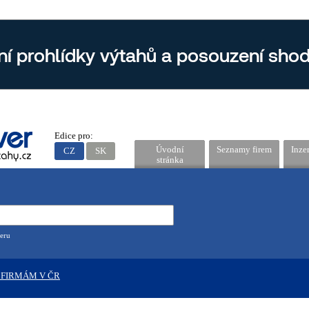
Edice pro:
Úvodní
Seznamy firem
Inze
CZ
SK
stránka
eru
 FIRMÁM V ČR