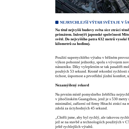
NEJRYCHLEJŠÍ VÝTAH SVĚTA JE V ŠA
Na titul nejvyšší budovy světa sice ztrácí t
primátem. Inženýři japonské společnosti Mits
světě. Do nejvyššího patra 632 metrů vysoké 
kilometrů za hodinu).
Použití superrychlého výtahu v běžném provoz
výkon pohonné jednotky, spolu s vývojem novýc
nárazníku. Díky vylepšením se tak pasažéři m
pouhých 53 sekund. Kromě rekordní rychlosti 
tichost, úspornost a prvotřídní jízdní komfort, 
Nezamýšlený rekord
Na prvním místě pomyslného žebříčku nejrychl
v jihočínském Guangzhou, jenž je s 530 metry
minimální, zařízení od firmy Hitachi ztrácí na 
zdolá za úctyhodných 45 sekund.
„Chtěli jsme, aby byl rychlý, ale takovou ryc
jež se na stavbě a technologiích použitých v 
ještě rychlejších výtahů.