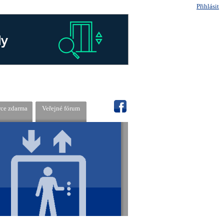
Přihlásit
rce zdarma
Veřejné fórum