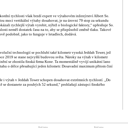
ordní rychlosti však brzdí expert ve výtahovém inženýrství Albert So.
dou moci vertikální výtahy dosahovat, je na úrovni 79 stop za sekundu
kázali rychlejší výtah vyrobit, nýbrž o biologické faktory,“ upřesňuje So.
losti neměl dostatek času na to, aby se přizpůsobil změně tlaku. Takové
vě podobně, jako to funguje v letadlech, dodává.
voluční technologií se pochlubí také kilometr vysoká Jeddah Tower, jež
oce 2019 se stane nejvyšší budovou světa. Nároky na výtah v kilometr
nění se zhostila finská firma Kone. Ta momentálně vyvíjí unikátní lano
tahu o délce přesahující jeden kilometr. Dosavadní maximum přitom činí
de i výtah v Jeddah Tower schopen dosahovat extrémních rychlostí. „Do
ě se dostanete za pouhých 52 sekund,“ prohlašují zástupci finského
Reklama
Reklama