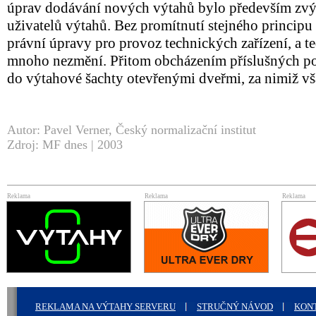
úprav dodávání nových výtahů bylo především zvý
uživatelů výtahů. Bez promítnutí stejného princip
právní úpravy pro provoz technických zařízení, a te
mnoho nezmění. Přitom obcházením příslušných p
do výtahové šachty otevřenými dveřmi, za nimiž vša
Autor:
Pavel Verner, Český normalizační institut
Zdroj: MF dnes | 2003
Reklama
Reklama
Reklama
REKLAMA NA VÝTAHY SERVERU
STRUČNÝ NÁVOD
KON