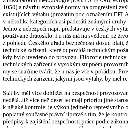
z mezinárodní metodologie (ISO/TS 14798), evr
1050) a návrhu evropské normy na progresívní zvý
existujících výtahů (prozatím pod označením EFLA
v několika kategoriích asi padesáti známými druhy 
Jedno z nebezpečí např. představuje v českých výt
používané drátosklo. I u nás má na svědomí již živ
z pohledu Českého úřadu bezpečnosti dosud platí, 
technické zařízení, které odpovídá technickým po
kdy bylo uvedeno do provozu. Filozofie technicky 
technických zařízení s vysokým stupněm provozního 
my se snažíme tvářit, že u nás je vše v pořádku. Pr
technických zařízení, jakými jsou výtahy, by měl ř
Stát by měl více dohlížet na bezpečnost provozova
nedělá. Již více než deset let mají prioritu jiné star
k nějaké kontrole, je výkon jediného represivního
poplatný současné právní úpravě s tím, že je kontr
předpisy k zajištění bezpečnosti práce podle zákona