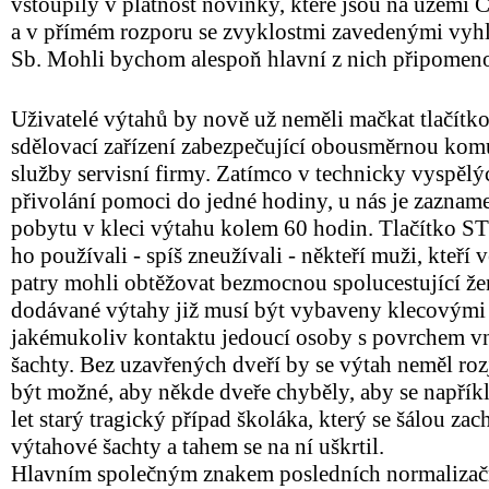
vstoupily v platnost novinky, které jsou na území
a v přímém rozporu se zvyklostmi zavedenými vy
Sb. Mohli bychom alespoň hlavní z nich připomen
Uživatelé výtahů by nově už neměli mačkat tlačítk
sdělovací zařízení zabezpečující obousměrnou komu
služby servisní firmy. Zatímco v technicky vyspěl
přivolání pomoci do jedné hodiny, u nás je zaznam
pobytu v kleci výtahu kolem 60 hodin. Tlačítko S
ho používali - spíš zneužívali - někteří muži, kteří
patry mohli obtěžovat bezmocnou spolucestující ž
dodávané výtahy již musí být vybaveny klecovými 
jakémukoliv kontaktu jedoucí osoby s povrchem vn
šachty. Bez uzavřených dveří by se výtah neměl roz
být možné, aby někde dveře chyběly, aby se napřík
let starý tragický případ školáka, který se šálou za
výtahové šachty a tahem se na ní uškrtil.
Hlavním společným znakem posledních normalizační