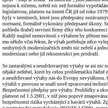
nejsou k ničemu, neřeší nic než formální vypořádán
legislativou, platnou na území ČR již od roku 1979.
byly v termínech, které jsou předepsány nezávazn
normami, formálně vykonány předepsané úkony. Ser
pohledu drahé) servisní firmy díky této konkurenc
Každý majitel nemovitosti s výtahem by přitom moh
mu někdo včas řekne, že výtah potřebuje něco vylep
nezbytných modernizačních změn nic neřeší a jedn
modernizaci nebo již rekonstrukci jen prodraží.
Se zastaralými a neudržovanými výtahy se asi nic n
nějaké neštěstí, které by celou problematiku řádně z
a neudržované výtahy nás do Evropy nevytáhnou. O
výtahů v provozu se snaží nově zpracovaná techn
Bezpečnostní předpisy pro výtahy. Prohlídky a zk
platnost od 1.5.2001, v níž jsou poprvé zmapován
bezpečnostní rizika vycházející z havárií výtahů. 