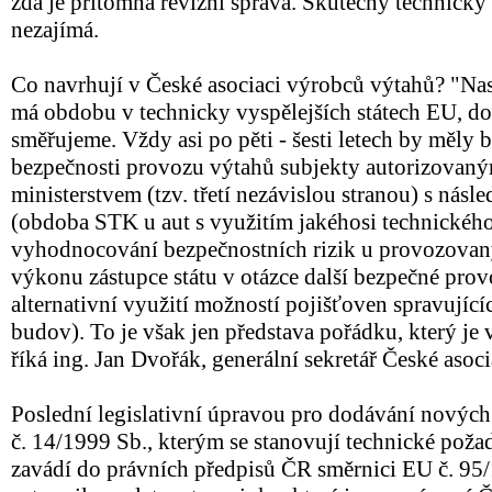
zda je přítomna revizní správa. Skutečný technický 
nezajímá.
Co navrhují v České asociaci výrobců výtahů? "Nast
má obdobu v technicky vyspělejších státech EU, do 
směřujeme. Vždy asi po pěti - šesti letech by měly
bezpečnosti provozu výtahů subjekty autorizovan
ministerstvem (tzv. třetí nezávislou stranou) s nás
(obdoba STK u aut s využitím jakéhosi technickéh
vyhodnocování bezpečnostních rizik u provozovan
výkonu zástupce státu v otázce další bezpečné pro
alternativní využití možností pojišťoven spravující
budov). To je však jen představa pořádku, který je
říká ing. Jan Dvořák, generální sekretář České asoc
Poslední legislativní úpravou pro dodávání nových 
č. 14/1999 Sb., kterým se stanovují technické poža
zavádí do právních předpisů ČR směrnici EU č. 95