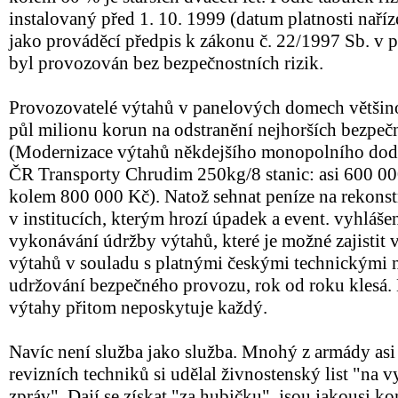
instalovaný před 1. 10. 1999 (datum platnosti naříz
jako prováděcí předpis k zákonu č. 22/1997 Sb. v p
byl provozován bez bezpečnostních rizik.
Provozovatelé výtahů v panelových domech většino
půl milionu korun na odstranění nejhorších bezpečn
(Modernizace výtahů někdejšího monopolního doda
ČR Transporty Chrudim 250kg/8 stanic: asi 600 000
kolem 800 000 Kč). Natož sehnat peníze na rekons
v institucích, kterým hrozí úpadek a event. vyhláš
vykonávání údržby výtahů, které je možné zajistit
výtahů v souladu s platnými českými technickými no
udržování bezpečného provozu, rok od roku klesá.
výtahy přitom neposkytuje každý.
Navíc není služba jako služba. Mnohý z armády asi
revizních techniků si udělal živnostenský list "na 
zpráv". Dají se získat "za hubičku", jsou jakousi 