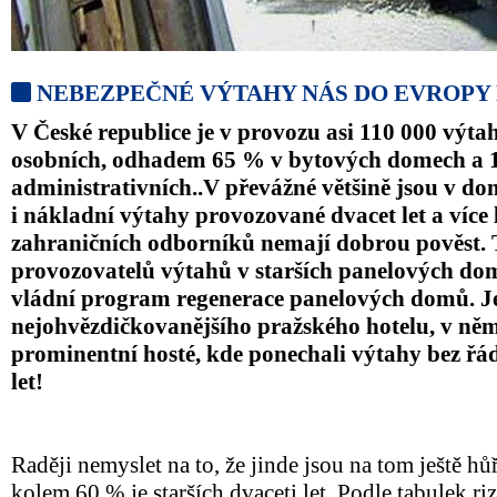
NEBEZPEČNÉ VÝTAHY NÁS DO EVROP
V České republice je v provozu asi 110 000 výta
osobních, odhadem 65 % v bytových domech a 
administrativních..V převážné většině jsou v do
i nákladní výtahy provozované dvacet let a více 
zahraničních odborníků nemají dobrou pověst. 
provozovatelů výtahů v starších panelových do
vládní program regenerace panelových domů. J
nejohvězdičkovanějšího pražského hotelu, v němž
prominentní hosté, kde ponechali výtahy bez řád
let!
Raději nemyslet na to, že jinde jsou na tom ještě hů
kolem 60 % je starších dvaceti let. Podle tabulek ri