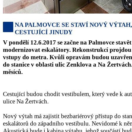
NA PALMOVCE SE STAVÍ NOVÝ VÝTAH
CESTUJÍCÍ JINUDY
V pondělí 12.6.2017 se začne na Palmovce stavět
modernizovat eskalátory. Rekonstrukcí projdou 
vstupy do metra. Kvůli opravám budou uzavřeny
do stanice v oblasti ulic Zenklova a Na Žertvách
měsíců.
Cestující budou chodit vestibulem, který vede k au
ulice Na Žertvách.
Nový výtah má zajistit bezbariérový přístup do sta
eskalátorů do západního vestibulu. Nevidomé k ně
Akustická bude i kabina výtahu, jehož součástí bu