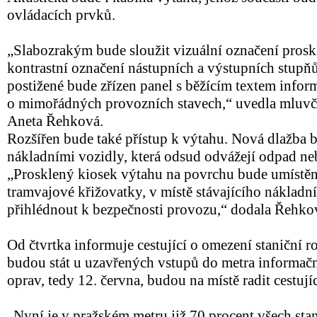
ovládacích prvků.
„Slabozrakým bude sloužit vizuální označení proskl
kontrastní označení nástupních a výstupních stupňů
postižené bude zřízen panel s běžícím textem infor
o mimořádných provozních stavech,“ uvedla mluv
Aneta Řehková.
Rozšířen bude také přístup k výtahu. Nová dlažba b
nákladními vozidly, která odsud odvážejí odpad neb
„Prosklený kiosek výtahu na povrchu bude umístěn
tramvajové křižovatky, v místě stávajícího nákladn
přihlédnout k bezpečnosti provozu,“ dodala Řehko
Od čtvrtka informuje cestující o omezení staniční 
budou stát u uzavřených vstupů do metra informačn
oprav, tedy 12. června, budou na místě radit cestují
„Nyní je v pražském metru již 70 procent všech sta