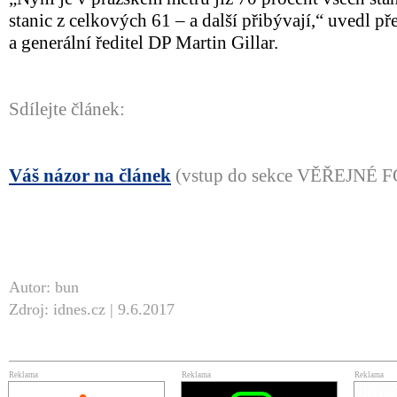
stanic z celkových 61 – a další přibývají,“ uvedl p
a generální ředitel DP Martin Gillar.
Sdílejte článek:
Váš názor na článek
(vstup do sekce VĚŘEJNÉ
Autor: bun
Zdroj: idnes.cz | 9.6.2017
Reklama
Reklama
Reklama