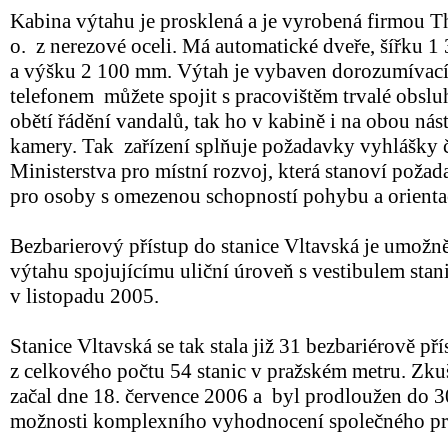
Kabina výtahu je prosklená a je vyrobená firmou T
o. z nerezové oceli. Má automatické dveře, šířku
a výšku 2 100 mm. Výtah je vybaven dorozumívací
telefonem můžete spojit s pracovištěm trvalé obslu
obětí řádění vandalů, tak ho v kabině i na obou nást
kamery. Tak zařízení splňuje požadavky vyhlášky 
Ministerstva pro místní rozvoj, která stanoví poža
pro osoby s omezenou schopností pohybu a orienta
Bezbarierový přístup do stanice Vltavská je umož
výtahu spojujícímu uliční úroveň s vestibulem stan
v listopadu 2005.
Stanice Vltavská se tak stala již 31 bezbariérově př
z celkového počtu 54 stanic v pražském metru. Zku
začal dne 18. července 2006 a byl prodloužen do 
možnosti komplexního vyhodnocení společného pr