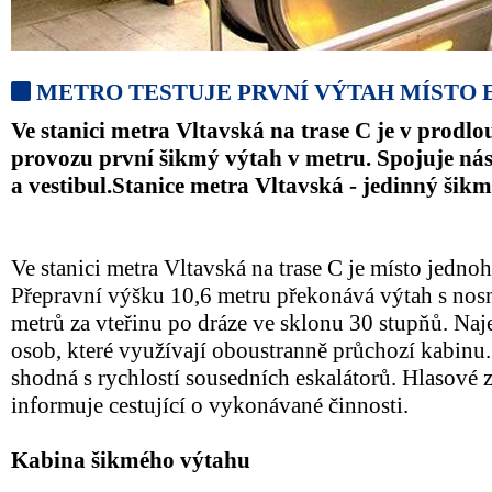
METRO TESTUJE PRVNÍ VÝTAH MÍSTO
Ve stanici metra Vltavská na trase C je v prod
provozu první šikmý výtah v metru. Spojuje nás
a vestibul.Stanice metra Vltavská - jedinný šik
Ve stanici metra Vltavská na trase C je místo jedno
Přepravní výšku 10,6 metru překonává výtah s nosn
metrů za vteřinu po dráze ve sklonu 30 stupňů. Naj
osob, které využívají oboustranně průchozí kabinu.
shodná s rychlostí sousedních eskalátorů. Hlasové 
informuje cestující o vykonávané činnosti.
Kabina šikmého výtahu