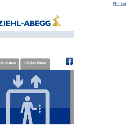
Přihlásit
rce zdarma
Veřejné fórum