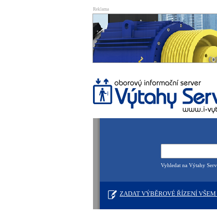
Reklama
Vyhledat na Výtahy Serv
ZADAT VÝBĚROVÉ ŘÍZENÍ VŠEM