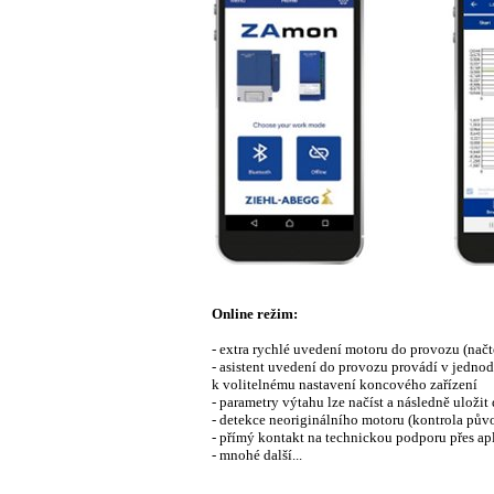
Online režim:
- extra rychlé uvedení motoru do provozu (nač
- asistent uvedení do provozu provádí v jedno
k volitelnému nastavení koncového zařízení
- parametry výtahu lze načíst a následně uloži
- detekce neoriginálního motoru (kontrola pů
- přímý kontakt na technickou podporu přes ap
- mnohé další...