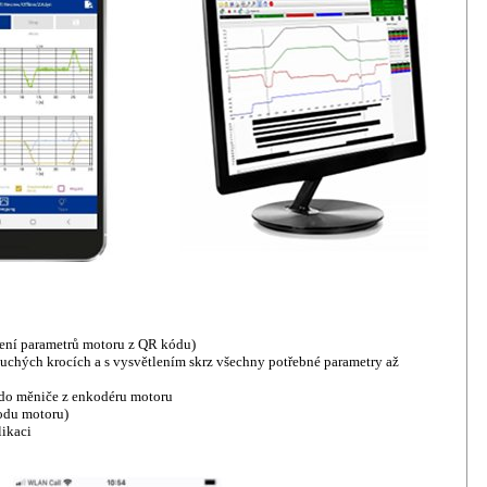
tení parametrů motoru z QR kódu)
duchých krocích a s vysvětlením skrz všechny potřebné parametry až
t do měniče z enkodéru motoru
vodu motoru)
likaci