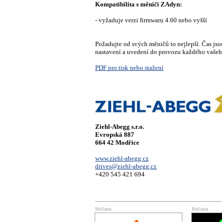
Kompatibilita s měniči ZAdyn:
- vyžaduje verzi firmwaru 4.60 nebo vyšší
Požadujte od svých měničů to nejlepší. Čas js
nastavení a uvedení do provozu každého vašeh
PDF pro tisk nebo stažení
Ziehl-Abegg s.r.o.
Evropská 887
664 42 Modřice
www.ziehl-abegg.cz
drives@ziehl-abegg.cz
+420 545 421 694
Reklama
Reklama