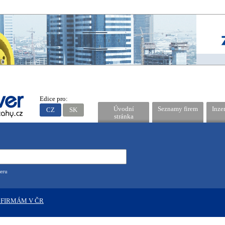
Edice pro:
Úvodní
Seznamy firem
Inze
CZ
SK
stránka
eru
 FIRMÁM V ČR