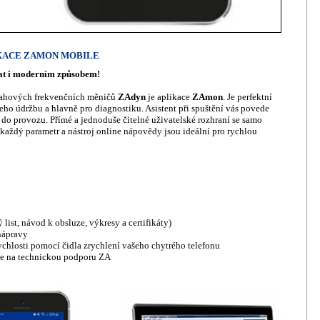
IKACE ZAMON MOBILE
dat i moderním způsobem!
ýtahových frekvenčních měničů
ZAdyn
je aplikace
ZAmon
. Je perfektní
ho údržbu a hlavně pro diagnostiku. Asistent při spuštění vás povede
o provozu. Přímé a jednoduše čitelné uživatelské rozhraní se samo
 každý parametr a nástroj online nápovědy jsou ideální pro rychlou
list, návod k obsluze, výkresy a certifikáty)
nápravy
rychlosti pomocí čidla zrychlení vašeho chytrého telefonu
iče na technickou podporu ZA