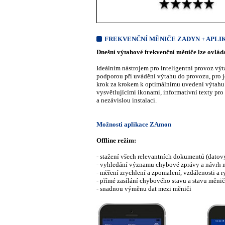
FREKVENČNÍ MĚNIČE ZADYN + APL
Dnešní výtahové frekvenční měniče lze ovlá
Ideálním nástrojem pro inteligentní provoz v
podporou při uvádění výtahu do provozu, pro je
krok za krokem k optimálnímu uvedení výtahu d
vysvětlujícími ikonami, informativní texty pro
a nezávislou instalaci.
Možnosti aplikace ZAmon
Offline režim:
- stažení všech relevantních dokumentů (datový 
- vyhledání významu chybové zprávy a návrh 
- měření zrychlení a zpomalení, vzdálenosti a 
- přímé zasílání chybového stavu a stavu měn
- snadnou výměnu dat mezi měniči