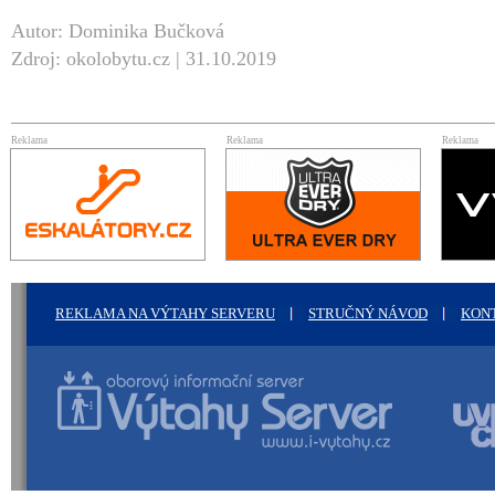
Autor: Dominika Bučková
Zdroj: okolobytu.cz | 31.10.2019
Reklama
Reklama
Reklama
REKLAMA NA VÝTAHY SERVERU
STRUČNÝ NÁVOD
KON