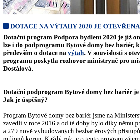
DOTACE NA VÝTAHY 2020 JE OTEVŘENA
Dotační program Podpora bydlení 2020 je již ot
lze i do podprogramu Bytové domy bez bariér, 
především o dotace na
výtah
. V souvislosti s ot
programu poskytla rozhovor ministryně pro mís
Dostálová.
Dotační podprogram Bytové domy bez bariér je v
Jak je úspěšný?
Program Bytové domy bez bariér jsme na Ministerst
zavedli v roce 2016 a od té doby bylo díky němu 
a 279 nově vybudovaných bezbariérových přístupů
milionů korun. Každý rok je o tento program zájem, 