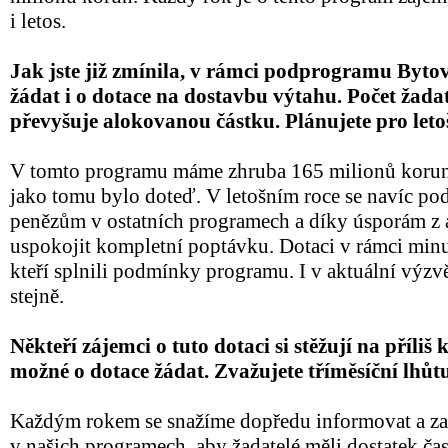
i letos.
Jak jste již zmínila, v rámci podprogramu Bytov
žádat i o dotace na dostavbu výtahu. Počet žad
převyšuje alokovanou částku. Plánujete pro letoš
V tomto programu máme zhruba 165 milionů korun.
jako tomu bylo doteď. V letošním roce se navíc po
penězům v ostatních programech a díky úsporám z 
uspokojit kompletní poptávku. Dotaci v rámci minul
kteří splnili podmínky programu. I v aktuální výz
stejně.
Někteří zájemci o tuto dotaci si stěžují na příliš
možné o dotace žádat. Zvažujete tříměsíční lhůt
Každým rokem se snažíme dopředu informovat a zac
v našich programech, aby žadatelé měli dostatek čas