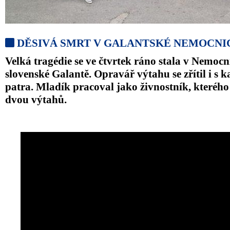
DĚSIVÁ SMRT V GALANTSKÉ NEMOCNICI
Velká tragédie se ve čtvrtek ráno stala v Nemocn
slovenské Galantě. Opravář výtahu se zřítil i s 
patra. Mladík pracoval jako živnostník, kterého
dvou výtahů.