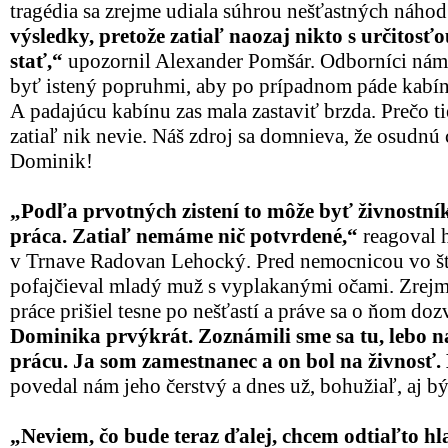
tragédia sa zrejme udiala súhrou nešťastných náho
výsledky, pretože zatiaľ naozaj nikto s určitosťo
stať,“
upozornil Alexander Pomšár. Odborníci nám v
byť istený popruhmi, aby po prípadnom páde kabíny
A padajúcu kabínu zas mala zastaviť brzda. Prečo tie
zatiaľ nik nevie. Náš zdroj sa domnieva, že osudnú
Dominik!
„Podľa prvotných zistení to môže byť živnostník
práca. Zatiaľ nemáme nič potvrdené,“
reagoval h
v Trnave Radovan Lehocký. Pred nemocnicou vo š
pofajčieval mladý muž s vyplakanými očami. Zrejme
práce prišiel tesne po nešťastí a práve sa o ňom doz
Dominika prvýkrát. Zoznámili sme sa tu, lebo na
prácu. Ja som zamestnanec a on bol na živnosť. 
povedal nám jeho čerstvý a dnes už, bohužiaľ, aj bý
„Neviem, čo bude teraz ďalej, chcem odtiaľto h