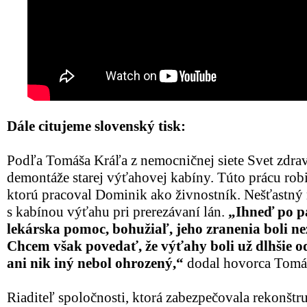
Dále citujeme slovenský tisk:
Podľa Tomáša Kráľa z nemocničnej siete Svet zdravi
demontáže starej výťahovej kabíny. Túto prácu robil
ktorú pracoval Dominik ako živnostník. Nešťastný m
s kabínou výťahu pri prerezávaní lán.
„Ihneď po p
lekárska pomoc, bohužiaľ, jeho zranenia boli ne
Chcem však povedať, že výťahy boli už dlhšie od
ani nik iný nebol ohrozený,“
dodal hovorca Tomá
Riaditeľ spoločnosti, ktorá zabezpečovala rekonštr