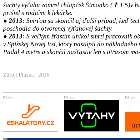
šachty výťahu zomrel chlapček Šimonko (✝ 1,5)v h
prišiel s rodičmi k lekárke.
● 2013:
Smrťou sa skončil aj ďalší prípad, keď tech
poschodia do otvorenej výťahovej šachty.
● 2013:
S veľkým šťastím unikol smrti pracovník 
v Spišskej Novej Vsi, ktorý nastúpil do nákladného 
Padal 4 metre a skončil našťastie len s otrasom mo
Zdroj: Pluska | 2016
Reklama
Reklama
Reklama