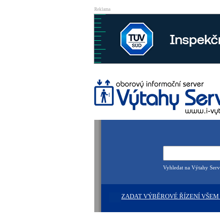
Reklama
Vyhledat na Výtahy Serv
ZADAT VÝBĚROVÉ ŘÍZENÍ VŠEM