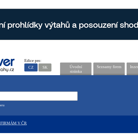
Edice pro:
Úvodní
Seznamy firem
Inze
CZ
SK
stránka
eru
 FIRMÁM V ČR