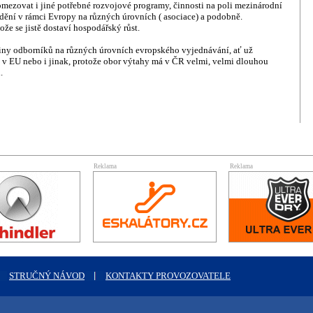
 omezovat i jiné potřebné rozvojové programy, činnosti na poli mezinárodní
dění v rámci Evropy na různých úrovních ( asociace) a podobně.
ože se jistě dostaví hospodářský růst.
piny odborníků na různých úrovních evropského vyjednávání, ať už
y v EU nebo i jinak, protože obor výtahy má v ČR velmi, velmi dlouhou
.
Reklama
Reklama
STRUČNÝ NÁVOD
KONTAKTY PROVOZOVATELE