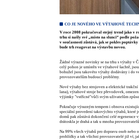
CO JE NOVÉHO VE VÝTAHOVÉ TECHN
V roce 2008 pokračoval stejný trend jako v 
trhu si našly své „místo na slunci“ podle po
v současnosti zůstává, jak se pokles poptávk
bude trh reagovat na výstavbu novou.
Žádné výrazné novinky se na trhu s výtahy v Č
celý pohon je umístěn ve výtahové šachtě, jsou 
bohužel jsou takovéto výtahy dodávány i do ven
provozovatelům budoucí problémy.
Nové výtahy bez strojoven a elektrické trakční
lana), výtahové stroje bez převodovek, omezení
výjimky "vstřícné"vůči svým uživatelům způso
Pokračuje výrazným tempem i obnova existujíc
speciální provedení takovýchto výtahů, které
domů pak zůstává dokončení celé regenerace v
drátoskla je drahá a tak u mnoha provozovatelů
Na 99% všech výtahů pro dopravu osob nebo os
prohlídky a tak všichni provozovatelé již ví, 