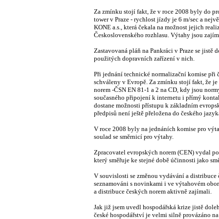
Za zmínku stojí fakt, že v roce 2008 byly do p
tower v Praze - rychlost jízdy je 6 m/sec a nej
KONE a.s., která čekala na možnost jejich real
Československého rozhlasu. Výtahy jsou zajíma
Zastavovaná pláň na Pankráci v Praze se jistě
použitých dopravních zařízení v nich.
Při jednání technické normalizační komise při 
schváleny v Evropě. Za zmínku stojí fakt, že 
norem -ČSN EN 81-1 a 2 na CD, kdy jsou normy 
současného připojení k internetu i přímý kont
dostane možnosti přístupu k základním evropsk
předpisů není ještě přeložena do českého jazyk
V roce 2008 byly na jednáních komise pro výtah
soulad se směrnicí pro výtahy.
Zpracovatel evropských norem (CEN) vydal po
který směřuje ke stejné době účinnosti jako smě
V souvislosti se změnou vydávání a distribuce 
seznamováni s novinkami i ve výtahovém oboru
a distribuce českých norem aktivně zajímali.
Jak již jsem uvedl hospodářská krize jistě dol
české hospodářství je velmi silně provázáno na 