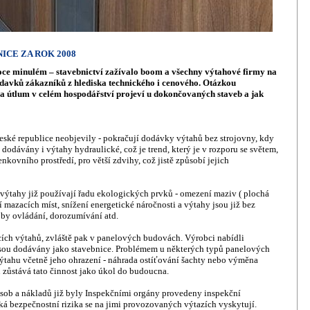
ICE ZA ROK 2008
roce minulém – stavebnictví zažívalo boom a všechny výtahové firmy na
žadavků zákazníků z hlediska technického i cenového. Otázkou
y a útlum v celém hospodářství projeví u dokončovaných staveb a jak
eské republice neobjevily - pokračují dodávky výtahů bez strojovny, kdy
dodávány i výtahy hydraulické, což je trend, který je v rozporu se světem,
kovního prostředí, pro větší zdvihy, což jistě způsobí jejich
 výtahy již používají řadu ekologických prvků - omezení maziv ( plochá
 mazacích míst, snížení energetické náročnosti a výtahy jsou již bez
by ovládání, dorozumívání atd.
ích výtahů, zvláště pak v panelových budovách. Výrobci nabídli
 jsou dodávány jako stavebnice. Problémem u některých typů panelových
ýtahu včetně jeho ohrazení - náhrada ostíťování šachty nebo výměna
 zůstává tato činnost jako úkol do budoucna.
ob a nákladů již byly Inspekčními orgány provedeny inspekční
jaká bezpečnostní rizika se na jimi provozovaných výtazích vyskytují.