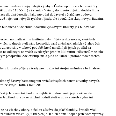
rovozu uvedeny i nejrychlejší výtahy v České republice v budově City
větší zdvih 113,55 m ( 22 stanic). Výtahy do tohoto objektu dodala firma
izace dlouhá desetiletí jako původní dodavatel výtahů pro budovu
vé nejenom nejvyšší rychlostí jízdy, ale i použitým skupinovým řízením.
 do budoucna bude chlubit dalšími výškovými unikáty jak budov, tak
českém normalizačním institutu byly přijaty revize norem, které byly
je v těchto dnech vydáváno konsolidované znění základních výtahových
zpracovány v takové podobě, která umožní při jejich použití za
akt na odkazy v normách uvedených jedním kliknutím - uživatelům se také
ým předpisům. Zde existuje malá piha na "kráse", protože řada z těchto
a.
y v Bruselu přijaty zásady pro používání strojní směrnice a byl nalezen
drobný časový harmonogram revizí stávajících norem a tvorby nových,
rnice strojní, totiž k roku 2010.
českých norem tak budou v nejbližší budoucnosti jejich uživatelé
.Je záhodno, aby se všichni podnikatelé o nový způsob vydávání
ehne na všechny obory, otázkou zůstává do jaké hloubky. Protože však
zahraniční vlastníky, u kterých je "u nich doma" dopad ještě více výrazný,