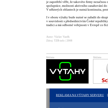
je zapotřebí věřit, že takovéto firmy nezačnou
spolupráce, možnosti aktivního zasahování do 
V některých oblastech je nutná kontinuita, prot
I v oboru výtahy bude nutné se zařadit do sku
v souvislosti s předsednictvím České republik
tradici a má odborné veřejnosti v Evropě co říci
Autor: Václav Vaněk
Zdroj: TZB-info | 2008
Reklama
Reklama
REKLAMA NA VÝTAHY SERVERU