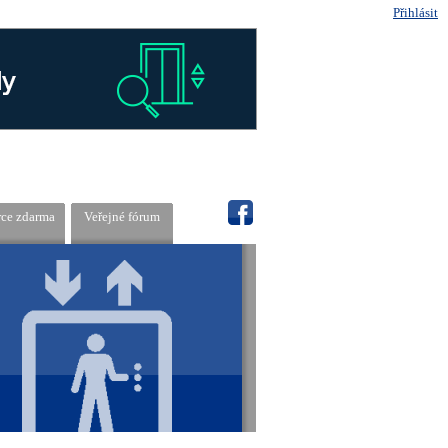
Přihlásit
rce zdarma
Veřejné fórum