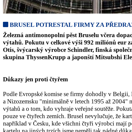
BRUSEL POTRESTAL FIRMY ZA PŘEDR
Železná antimonopolní pěst Bruselu včera dopa
výtahů. Pokutu v celkové výši 992 miliónů eur z
Otis, švýcarský výrobce Schindler, finská spole
skupina ThyssenKrupp a japonští Mitsubshi Ele
Důkazy jen proti čtyřem
Podle Evropské komise se firmy dohodly v Belgii
a Nizozemsku "minimálně v letech 1995 až 2004" 
výtahů a o tom, kdo vyhraje veřejné soutěže. Pokut
pouze ve čtyřech zemích. Brusel nevylučuje, že kart
například v Česku, kde všichni čtyři výrobci mají
kartelu na jiných trzích jsme neměli tak pádné důka