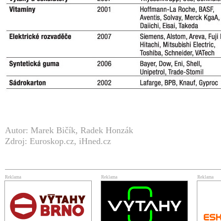
Autor: Marek Bičík, Radek Honzák
Zdroj: Euroskop.cz, iHned.cz
Reklama
Reklama
Reklama