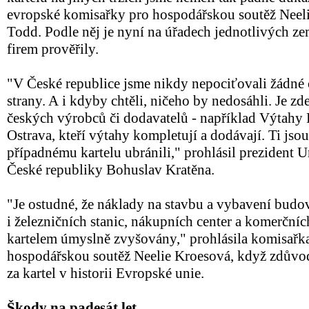
evropské komisařky pro hospodářskou soutěž Neel
Todd. Podle něj je nyní na úřadech jednotlivých ze
firem prověřily.
"V České republice jsme nikdy nepociťovali žádné c
strany. A i kdyby chtěli, ničeho by nedosáhli. Je zd
českých výrobců či dodavatelů - například Výtahy 
Ostrava, kteří výtahy kompletují a dodávají. Ti jsou
případnému kartelu ubránili," prohlásil prezident
České republiky Bohuslav Kratěna.
"Je ostudné, že náklady na stavbu a vybavení budov
i železničních stanic, nákupních center a komerčníc
kartelem úmyslně zvyšovány," prohlásila komisařk
hospodářskou soutěž Neelie Kroesová, když zdůvo
za kartel v historii Evropské unie.
Škody na padesát let