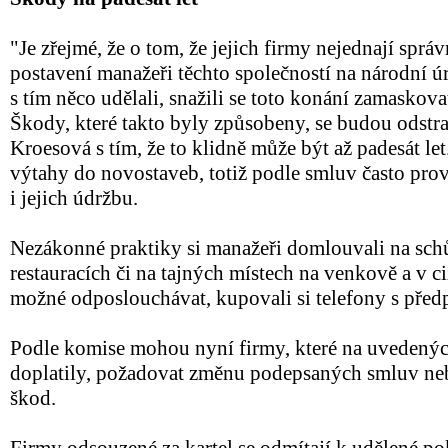
"Je zřejmé, že o tom, že jejich firmy nejednají správ
postavení manažeři těchto společností na národní ú
s tím něco udělali, snažili se toto konání zamaskov
Škody, které takto byly způsobeny, se budou odstr
Kroesová s tím, že to klidně může být až padesát let
výtahy do novostaveb, totiž podle smluv často prová
i jejich údržbu.
Nezákonné praktiky si manažeři domlouvali na sch
restauracích či na tajných místech na venkově a v c
možné odposlouchávat, kupovali si telefony s před
Podle komise mohou nyní firmy, které na uvedených
doplatily, požadovat změnu podepsaných smluv neb
škod.